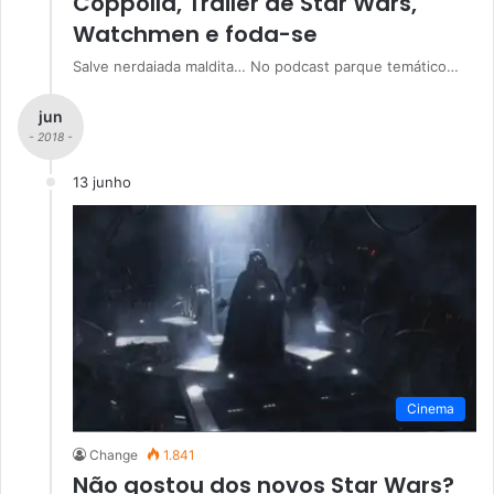
Coppolla, Trailer de Star Wars,
Watchmen e foda-se
Salve nerdaiada maldita… No podcast parque temático…
jun
- 2018 -
13 junho
Cinema
Change
1.841
Não gostou dos novos Star Wars?