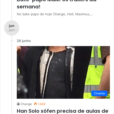
semana!
No bate-papo de hoje Change, Hell, Maximus,…
jun
- 2017 -
26 junho
Cinema
Change
1.649
Han Solo xófen precisa de aulas de