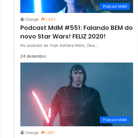
Podcast MdM
Change
1.433
Podcast MdM #551: Falando BEM do
novo Star Wars! FELIZ 2020!
No podcast de hoje Adriana Melo, Dea…
24 dezembro
Podcast MdM
Change
1.947