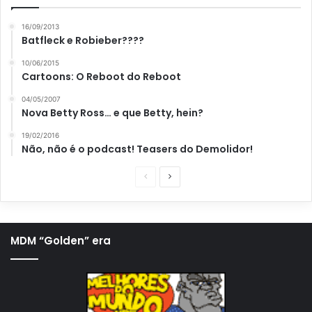
16/09/2013
Batfleck e Robieber????
10/06/2015
Cartoons: O Reboot do Reboot
04/05/2007
Nova Betty Ross… e que Betty, hein?
19/02/2016
Não, não é o podcast! Teasers do Demolidor!
P
P
á
r
g
ó
i
x
MDM “Golden” era
n
i
a
m
a
a