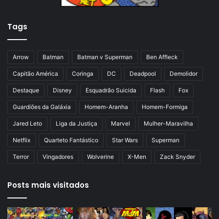
n
p
t
á
Tags
e
g
r
i
i
n
Arrow
Batman
Batman v Superman
Ben Affleck
o
a
Capitão América
Coringa
DC
Deadpool
Demolidor
r
Destaque
Disney
Esquadrão Suicida
Flash
Fox
Guardiões da Galáxia
Homem-Aranha
Homem-Formiga
Jared Leto
Liga da Justiça
Marvel
Mulher-Maravilha
Netflix
Quarteto Fantástico
Star Wars
Superman
Terror
Vingadores
Wolverine
X-Men
Zack Snyder
Posts mais visitados