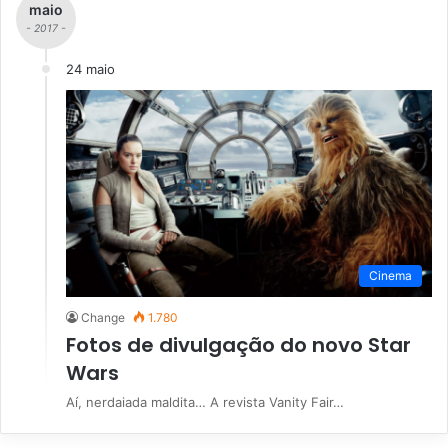
maio
- 2017 -
24 maio
Cinema
Change
1.780
Fotos de divulgação do novo Star
Wars
Aí, nerdaiada maldita… A revista Vanity Fair…