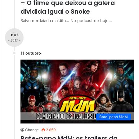
– O filme que deixou a galera
dividida igual o Snoke
Salve nerdaiada maldita… No podcast de hoje…
out
- 2017 -
11 outubro
Bate-papo MdM
Change
2.859
Bate-papo MdM: os trailers da