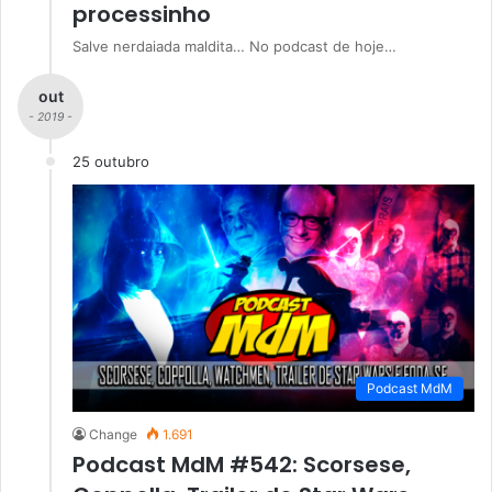
processinho
Salve nerdaiada maldita… No podcast de hoje…
out
- 2019 -
25 outubro
Podcast MdM
Change
1.691
Podcast MdM #542: Scorsese,