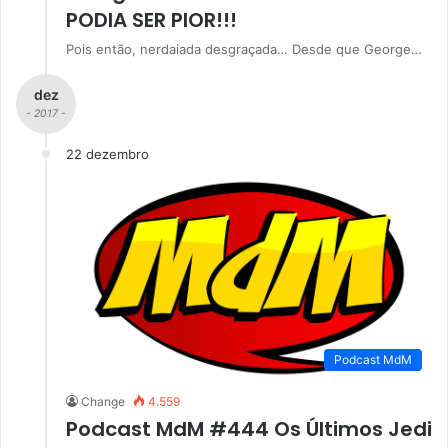
PODIA SER PIOR!!!
Pois então, nerdaiada desgraçada… Desde que George…
dez
- 2017 -
22 dezembro
Podcast MdM
Change
4.559
Podcast MdM #444 Os Últimos Jedi