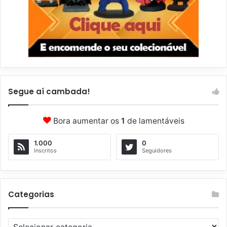
Segue aí cambada!
Bora aumentar os
1
de lamentáveis
1.000
0
Inscritos
Seguidores
Categorias
C