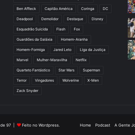
Ben Affleck
Capitão América
Coringa
DC
Deadpool
Demolidor
Destaque
Disney
Esquadrão Suicida
Flash
Fox
Guardiões da Galáxia
Homem-Aranha
Homem-Formiga
Jared Leto
Liga da Justiça
Marvel
Mulher-Maravilha
Netflix
Quarteto Fantástico
Star Wars
Superman
Terror
Vingadores
Wolverine
X-Men
Zack Snyder
l de 97 |
Feito no Wordpress.
Home
Podcast
A Gente J