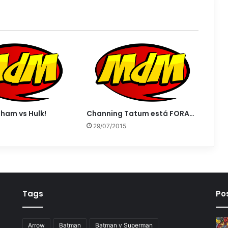
ham vs Hulk!
Channing Tatum está FORA…
29/07/2015
Tags
Po
Arrow
Batman
Batman v Superman