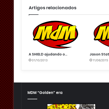
i
l
Artigos relacionados
A SHIELD ajudando o…
Jason Stat
01/10/2013
11/06/2015
MDM “Golden” era