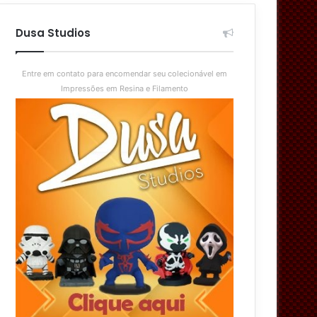
aleatório
skin
Dusa Studios
Entre em contato para encomendar seu colecionável em
Impressões em Resina e Filamento