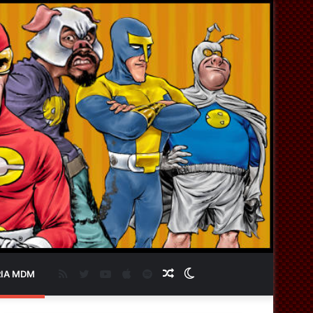
RSS
Twitter
YouTube
Apple
Spotify
Artigo
Switch
IA MDM