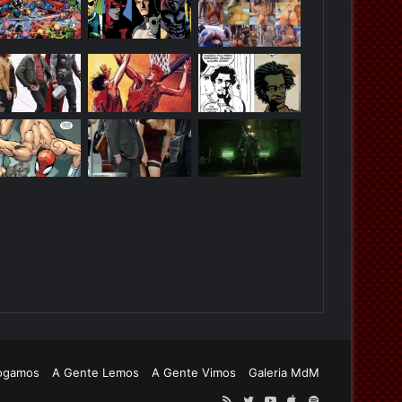
ogamos
A Gente Lemos
A Gente Vimos
Galeria MdM
RSS
Twitter
YouTube
Apple
Spotify