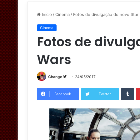
Início
/
Cinema
/
Fotos de divulgação do novo Star
Cinema
Fotos de divulg
Wars
Change
S
24/05/2017
i
Tumblr
g
Facebook
Twitter
a
n
o
T
w
i