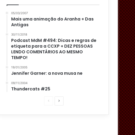
05/03/2007
Mais uma animação do Aranha + Das
Antigas
30/11/2018
Podcast MdM #494: Dicas e regras de
etiqueta para a CCXP + DEZ PESSOAS
LENDO COMENTÁRIOS AO MESMO
TEMPO!
19/01/2005
Jennifer Garner: a nova musa ne
09/11/2004
Thundercats #25
P
P
á
r
g
ó
i
x
n
i