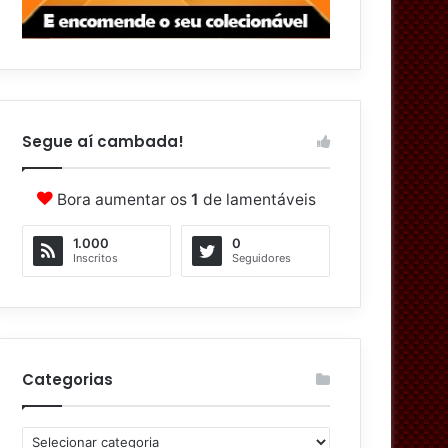
Segue aí cambada!
Bora aumentar os
1
de lamentáveis
1.000
0
Inscritos
Seguidores
Categorias
C