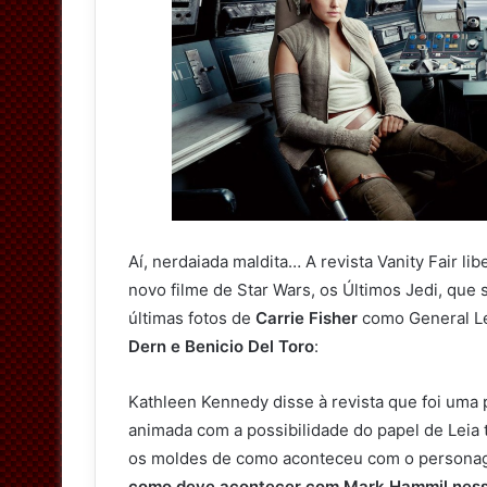
t
t
e
r
Aí, nerdaiada maldita… A revista Vanity Fair l
novo filme de Star Wars, os Últimos Jedi, que 
últimas fotos de
Carrie Fisher
como General Le
Dern e Benicio Del Toro
:
Kathleen Kennedy disse à revista que foi uma 
animada com a possibilidade do papel de Leia
os moldes de como aconteceu com o person
como deve acontecer com Mark Hammil nesse