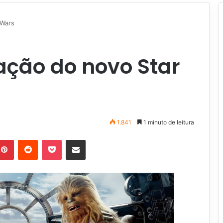
 Wars
ação do novo Star
1.841
1 minuto de leitura
Pinterest
Reddit
Pocket
Compartilhar via e-mail