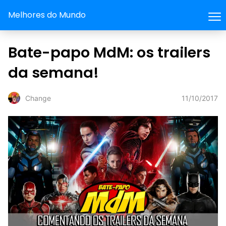
Melhores do Mundo
Bate-papo MdM: os trailers
da semana!
11/10/2017
Change