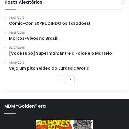
Posts Aleatórios
16/07/2013
Comic-Con EXPRUDINDO os Taradões!
16/05/2006
Mortos-Vivos no Brasil!
02/07/2015
[VocêTubo] Superman: Entre a Foice e o Martelo
12/09/2013
Veja um pitch video do Jurassic World
P
P
á
r
g
ó
i
x
MDM “Golden” era
n
i
a
m
a
a