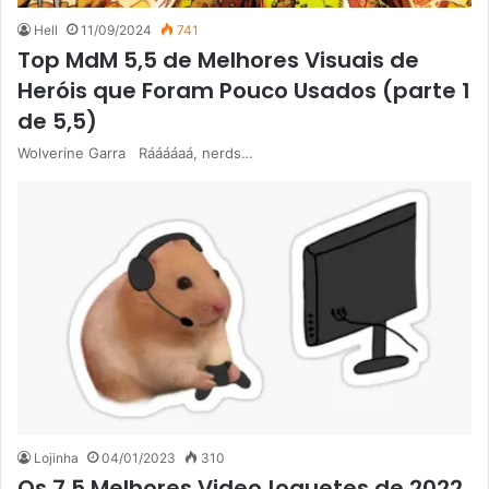
Hell
11/09/2024
741
Top MdM 5,5 de Melhores Visuais de
Heróis que Foram Pouco Usados (parte 1
de 5,5)
Wolverine Garra Rááááaá, nerds…
Lojinha
04/01/2023
310
Os 7,5 Melhores VideoJoguetes de 2022