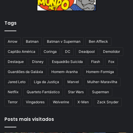
n
p
t
á
Tags
e
g
r
i
i
n
Arrow
Batman
Batman v Superman
Ben Affleck
o
a
Capitão América
Coringa
DC
Deadpool
Demolidor
r
Destaque
Disney
Esquadrão Suicida
Flash
Fox
Guardiões da Galáxia
Homem-Aranha
Homem-Formiga
Jared Leto
Liga da Justiça
Marvel
Mulher-Maravilha
Netflix
Quarteto Fantástico
Star Wars
Superman
Terror
Vingadores
Wolverine
X-Men
Zack Snyder
Posts mais visitados