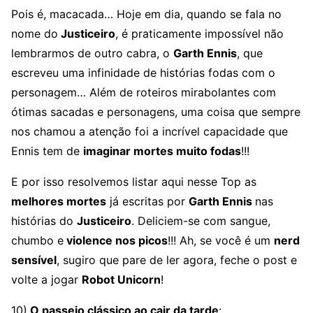
Pois é, macacada… Hoje em dia, quando se fala no
nome do
Justiceiro
, é praticamente impossível não
lembrarmos de outro cabra, o
Garth Ennis
, que
escreveu uma infinidade de histórias fodas com o
personagem… Além de roteiros mirabolantes com
ótimas sacadas e personagens, uma coisa que sempre
nos chamou a atenção foi a incrível capacidade que
Ennis tem de
imaginar mortes muito fodas
!!!
E por isso resolvemos listar aqui nesse Top as
melhores mortes
já escritas por
Garth Ennis
nas
histórias do
Justiceiro
. Deliciem-se com sangue,
chumbo e
violence nos picos
!!! Ah, se você é um
nerd
sensível
, sugiro que pare de ler agora, feche o post e
volte a jogar
Robot Unicorn
!
10)
O passeio clássico ao cair da tarde
: