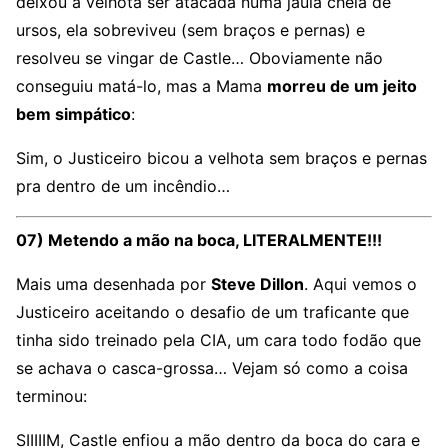
deixou a velhota ser atacada numa jaula cheia de
ursos, ela sobreviveu (sem braços e pernas) e
resolveu se vingar de Castle… Oboviamente não
conseguiu matá-lo, mas a Mama
morreu de um jeito
bem simpático
:
Sim, o Justiceiro bicou a velhota sem braços e pernas
pra dentro de um incêndio…
07) Metendo a mão na boca, LITERALMENTE!!!
Mais uma desenhada por
Steve Dillon
. Aqui vemos o
Justiceiro aceitando o desafio de um traficante que
tinha sido treinado pela CIA, um cara todo fodão que
se achava o casca-grossa… Vejam só como a coisa
terminou:
SIIIIIM, Castle enfiou a mão dentro da boca do cara e