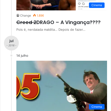
Cinema
Change
1.896
Creed 2
DRAGO – A Vingança????
Pois é, nerdaiada maldita… Depois de fazer…
jul
- 2016 -
14 julho
Cinema