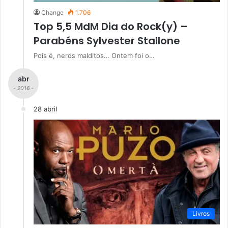
Change
1.706
Top 5,5 MdM Dia do Rock(y) –
Parabéns Sylvester Stallone
Pois é, nerds malditos… Ontem foi o…
abr
- 2016 -
28 abril
Livros