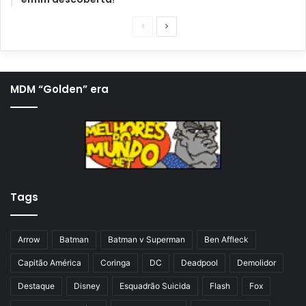
P
P
á
r
g
ó
i
x
MDM “Golden” era
n
i
a
m
a
a
n
p
t
á
Tags
e
g
r
i
i
n
Arrow
Batman
Batman v Superman
Ben Affleck
o
a
Capitão América
Coringa
DC
Deadpool
Demolidor
r
Destaque
Disney
Esquadrão Suicida
Flash
Fox