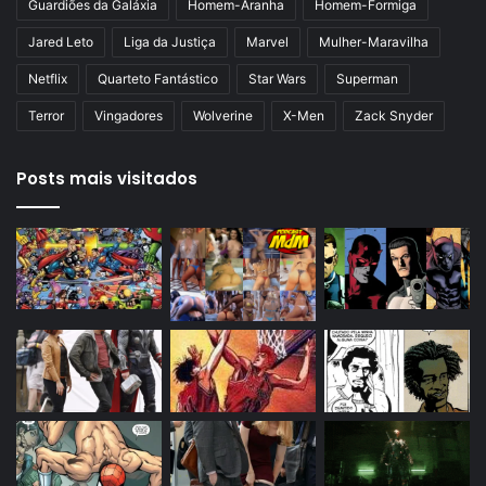
Guardiões da Galáxia
Homem-Aranha
Homem-Formiga
Jared Leto
Liga da Justiça
Marvel
Mulher-Maravilha
Netflix
Quarteto Fantástico
Star Wars
Superman
Terror
Vingadores
Wolverine
X-Men
Zack Snyder
Posts mais visitados