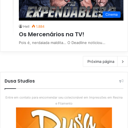
Cinema
Hell
1.884
Os Mercenários na TV!
Pois é, nerdaiada maldita… O Deadline noticiou…
Próxima página
Dusa Studios
Entre em contato para encomendar seu colecionável em Impressões em Resina
e Filamento