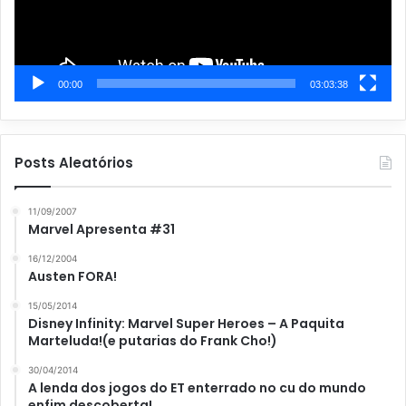
00:00
03:03:38
Posts Aleatórios
11/09/2007
Marvel Apresenta #31
16/12/2004
Austen FORA!
15/05/2014
Disney Infinity: Marvel Super Heroes – A Paquita
Marteluda!(e putarias do Frank Cho!)
30/04/2014
A lenda dos jogos do ET enterrado no cu do mundo
enfim descoberta!