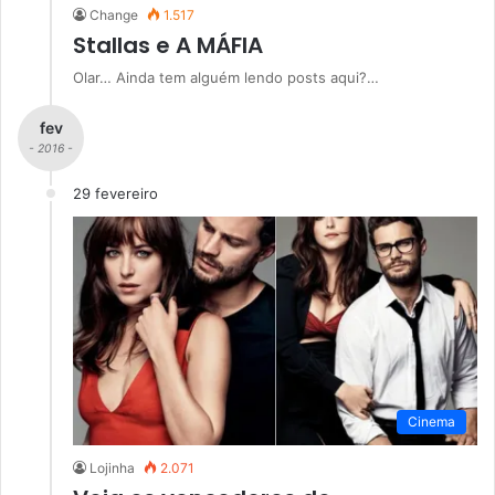
Change
1.517
Stallas e A MÁFIA
Olar… Ainda tem alguém lendo posts aqui?…
fev
- 2016 -
29 fevereiro
Cinema
Lojinha
2.071