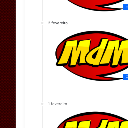
C
2 fevereiro
C
1 fevereiro