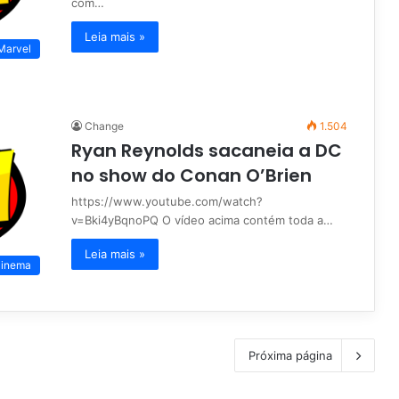
com…
Leia mais »
Marvel
Change
1.504
Ryan Reynolds sacaneia a DC
no show do Conan O’Brien
https://www.youtube.com/watch?
v=Bki4yBqnoPQ O vídeo acima contém toda a…
Leia mais »
inema
Próxima página