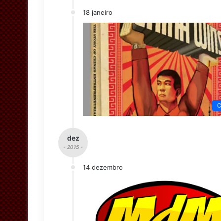
18 janeiro
C
dez
- 2015 -
14 dezembro