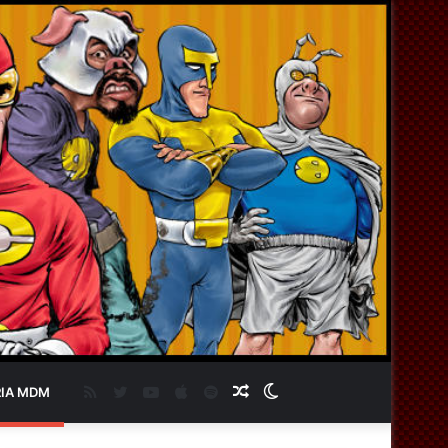
RSS
Twitter
YouTube
Apple
Spotify
Artigo
Switch
IA MDM