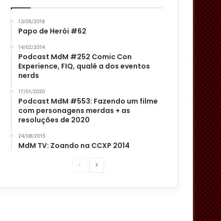
13/05/2016
Papo de Herói #62
14/02/2014
Podcast MdM #252 Comic Con
Experience, FIQ, qualé a dos eventos
nerds
17/01/2020
Podcast MdM #553: Fazendo um filme
com personagens merdas + as
resoluções de 2020
24/08/2015
MdM TV: Zoando na CCXP 2014
P
P
á
r
g
ó
i
x
n
i