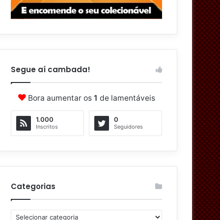
Segue aí cambada!
Bora aumentar os
1
de lamentáveis
1.000
0
Inscritos
Seguidores
Categorias
C