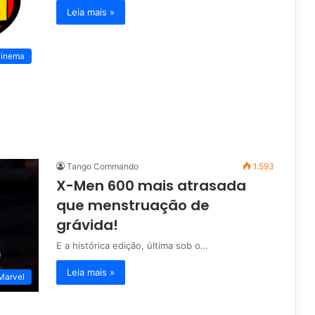
Leia mais »
inema
Tango Commando
1.593
X-Men 600 mais atrasada
que menstruação de
grávida!
E a histórica edição, última sob o…
Leia mais »
Marvel