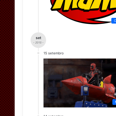
C
set
- 2015 -
15 setembro