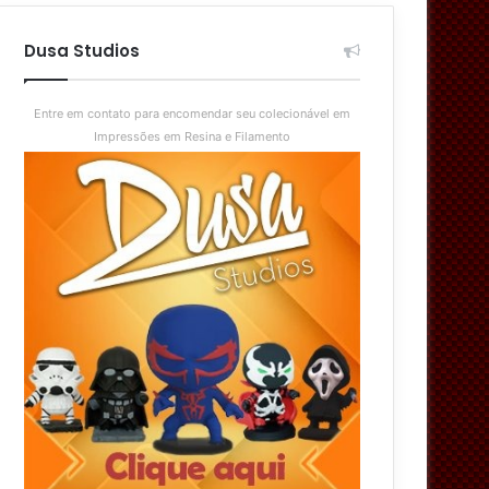
aleatório
skin
Dusa Studios
Entre em contato para encomendar seu colecionável em
Impressões em Resina e Filamento