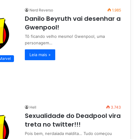
Nerd Reverso
1.985
Danilo Beyruth vai desenhar a
Gwenpool!
Tô ficando velho mesmo! Gwenpool, uma
personagem…
Leia mais »
Marvel
Hell
3.743
Sexualidade do Deadpool vira
treta no twitter!!!
Pois bem, nerdaiada maldita… Tudo começou