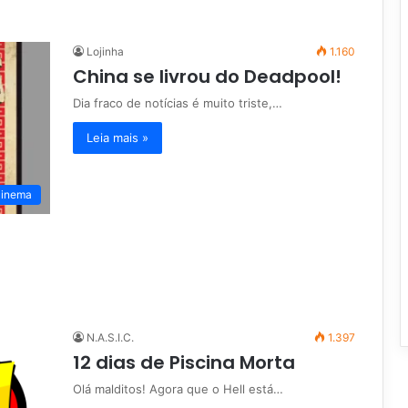
Lojinha
1.160
China se livrou do Deadpool!
Dia fraco de notícias é muito triste,…
Leia mais »
inema
N.A.S.I.C.
1.397
12 dias de Piscina Morta
Olá malditos! Agora que o Hell está…