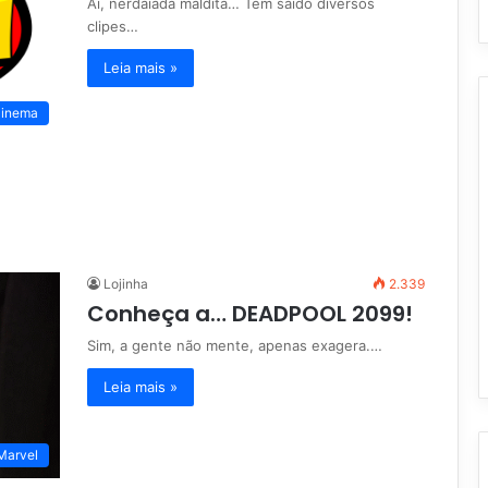
Aí, nerdaiada maldita… Tem saído diversos
clipes…
Leia mais »
inema
Lojinha
2.339
Conheça a… DEADPOOL 2099!
Sim, a gente não mente, apenas exagera.…
Leia mais »
Marvel