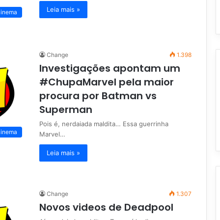
Leia mais »
inema
Change
1.398
Investigações apontam um
#ChupaMarvel pela maior
procura por Batman vs
Superman
Pois é, nerdaiada maldita… Essa guerrinha
inema
Marvel…
Leia mais »
Change
1.307
Novos videos de Deadpool