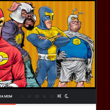
RSS
Twitter
YouTube
Apple
Spotify
Artigo
Switch
IA MDM