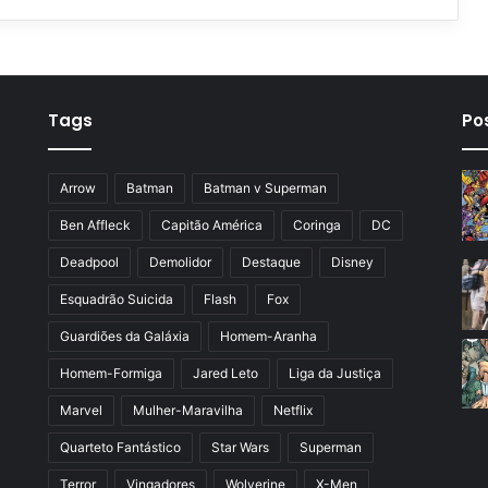
Tags
Po
Arrow
Batman
Batman v Superman
Ben Affleck
Capitão América
Coringa
DC
Deadpool
Demolidor
Destaque
Disney
Esquadrão Suicida
Flash
Fox
Guardiões da Galáxia
Homem-Aranha
Homem-Formiga
Jared Leto
Liga da Justiça
Marvel
Mulher-Maravilha
Netflix
Quarteto Fantástico
Star Wars
Superman
Terror
Vingadores
Wolverine
X-Men