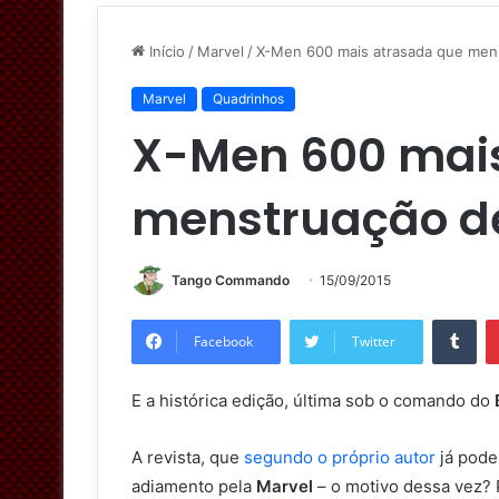
Início
/
Marvel
/
X-Men 600 mais atrasada que mens
Marvel
Quadrinhos
X-Men 600 mai
menstruação de
Tango Commando
15/09/2015
Tumblr
Facebook
Twitter
E a histórica edição, última sob o comando do
A revista, que
segundo o próprio autor
já pode
adiamento pela
Marvel
– o motivo dessa vez? 