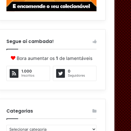
Segue aí cambada!
Bora aumentar os
1
de lamentáveis
1.000
0
Inscritos
Seguidores
Categorias
C