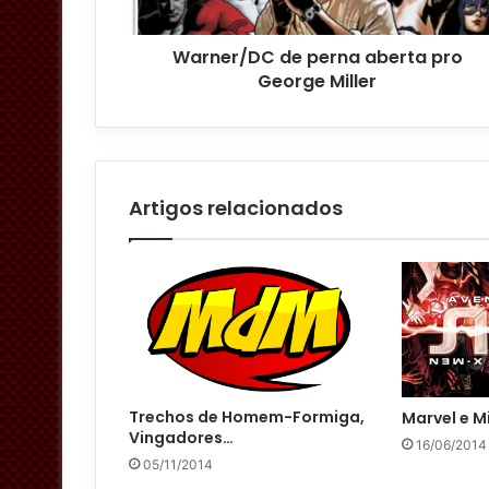
ç
o
Warner/DC de perna aberta pro
d
George Miller
e
e
m
a
i
l
Artigos relacionados
Trechos de Homem-Formiga,
Marvel e M
Vingadores…
16/06/2014
05/11/2014