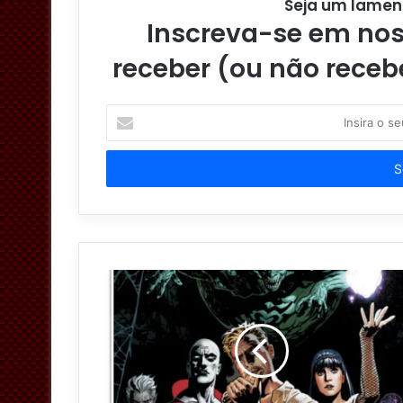
Seja um lamen
Inscreva-se em noss
receber (ou não receb
I
n
s
i
r
a
o
s
e
u
e
n
d
e
r
e