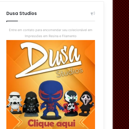
aleatório
skin
Dusa Studios
Entre em contato para encomendar seu colecionável em
Impressões em Resina e Filamento