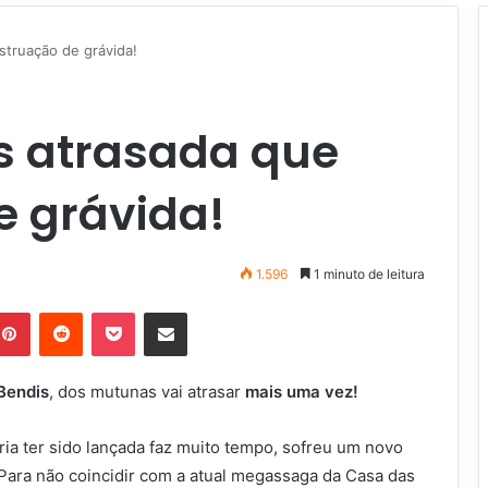
truação de grávida!
s atrasada que
 grávida!
1.596
1 minuto de leitura
Pinterest
Reddit
Pocket
Compartilhar via e-mail
Bendis
, dos mutunas vai atrasar
mais uma vez!
ria ter sido lançada faz muito tempo, sofreu um novo
Para não coincidir com a atual megassaga da Casa das