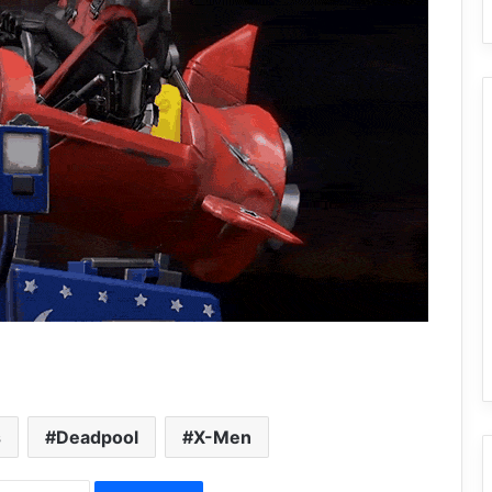
s
Deadpool
X-Men