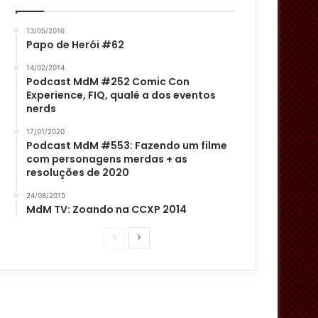
13/05/2016
Papo de Herói #62
14/02/2014
Podcast MdM #252 Comic Con
Experience, FIQ, qualé a dos eventos
nerds
17/01/2020
Podcast MdM #553: Fazendo um filme
com personagens merdas + as
resoluções de 2020
24/08/2015
MdM TV: Zoando na CCXP 2014
P
P
á
r
g
ó
i
x
n
i