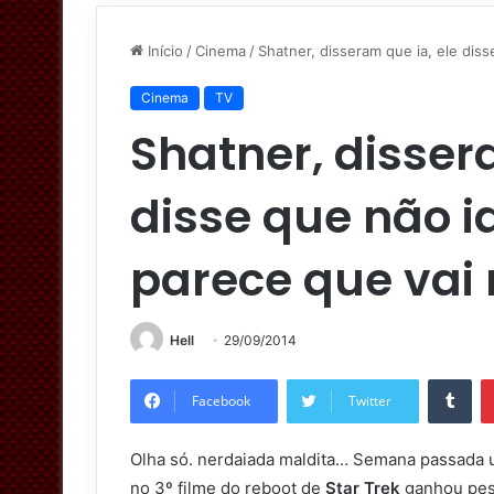
Início
/
Cinema
/
Shatner, disseram que ia, ele di
Cinema
TV
Shatner, disser
disse que não i
parece que va
Hell
29/09/2014
Tumblr
Facebook
Twitter
Olha só. nerdaiada maldita… Semana passada
no 3º filme do reboot de
Star Trek
ganhou pes