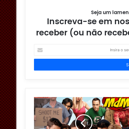
Seja um lamen
Inscreva-se em noss
receber (ou não receb
I
n
s
i
r
a
o
s
e
u
e
n
d
e