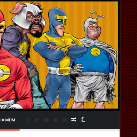
RSS
Twitter
YouTube
Apple
Spotify
Artigo
Switch
IA MDM