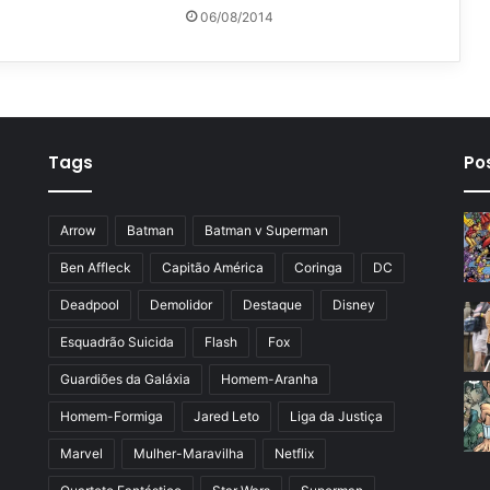
06/08/2014
Tags
Po
Arrow
Batman
Batman v Superman
Ben Affleck
Capitão América
Coringa
DC
Deadpool
Demolidor
Destaque
Disney
Esquadrão Suicida
Flash
Fox
Guardiões da Galáxia
Homem-Aranha
Homem-Formiga
Jared Leto
Liga da Justiça
Marvel
Mulher-Maravilha
Netflix