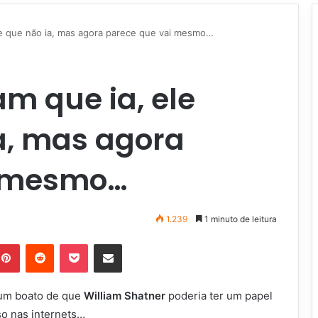
sse que não ia, mas agora parece que vai mesmo…
am que ia, ele
a, mas agora
i mesmo…
1.239
1 minuto de leitura
Pinterest
Reddit
Pocket
Compartilhar via e-mail
 um boato de que
William Shatner
poderia ter um papel
o nas internets…