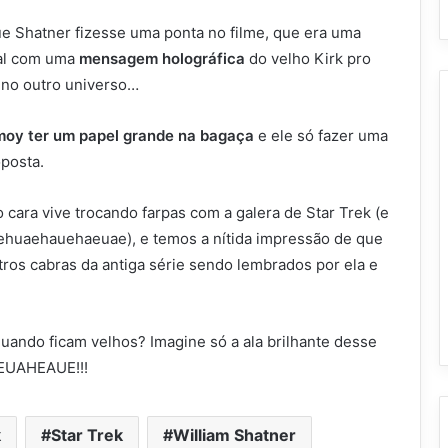
e Shatner fizesse uma ponta no filme, que era uma
al com uma
mensagem holográfica
do velho Kirk pro
 no outro universo…
moy ter um papel grande na bagaça
e ele só fazer uma
posta.
 o cara vive trocando farpas com a galera de Star Trek (e
ehuaehauehaeuae), e temos a nítida impressão de que
tros cabras da antiga série sendo lembrados por ela e
ando ficam velhos? Imagine só a ala brilhante desse
EUAHEAUE!!!
k
Star Trek
William Shatner