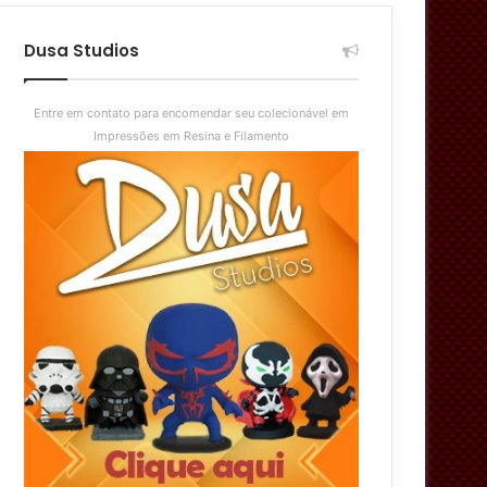
aleatório
skin
Dusa Studios
Entre em contato para encomendar seu colecionável em
Impressões em Resina e Filamento