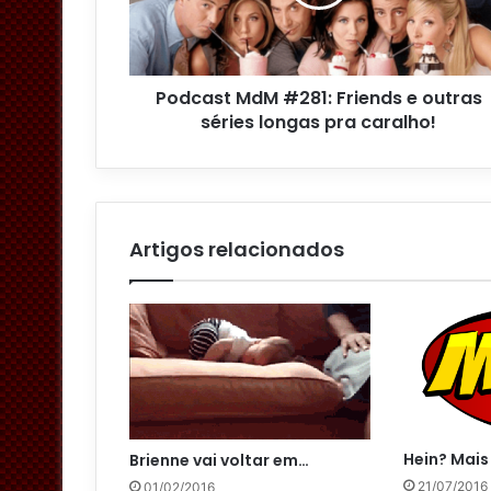
r
e
ç
o
Podcast MdM #281: Friends e outras
d
séries longas pra caralho!
e
e
m
a
i
l
Artigos relacionados
Hein? Mais 
Brienne vai voltar em…
21/07/2016
01/02/2016