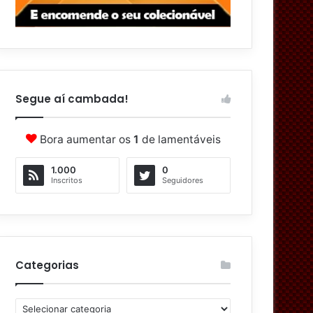
Segue aí cambada!
Bora aumentar os
1
de lamentáveis
1.000
0
Inscritos
Seguidores
Categorias
C