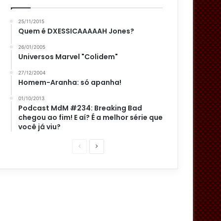
25/11/2015
Quem é DXESSICAAAAAH Jones?
26/01/2005
Universos Marvel "Colidem"
27/12/2004
Homem-Aranha: só apanha!
01/10/2013
Podcast MdM #234: Breaking Bad
chegou ao fim! E aí? É a melhor série que
você já viu?
P
P
á
r
g
ó
i
x
n
i
a
m