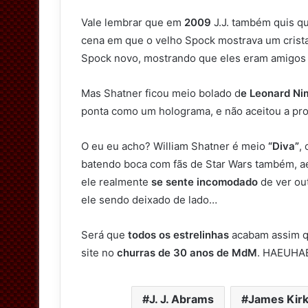
Vale lembrar que em
2009
J.J. também quis qu
cena em que o velho Spock mostrava um crist
Spock novo, mostrando que eles eram amigos
Mas Shatner ficou meio bolado d
e Leonard Ni
ponta como um holograma, e não aceitou a pro
O eu eu acho? William Shatner é meio
“Diva”
,
batendo boca com fãs de Star Wars também, a
ele realmente
se sente incomodado
de ver ou
ele sendo deixado de lado…
Será que
todos os estrelinhas
acabam assim qu
site no
churras de 30 anos de MdM
. HAEUHA
J. J. Abrams
James Kir