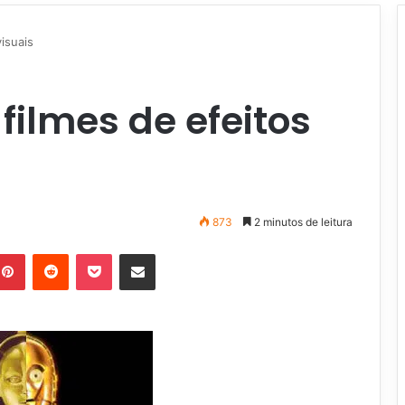
isuais
filmes de efeitos
873
2 minutos de leitura
Pinterest
Reddit
Pocket
Compartilhar via e-mail