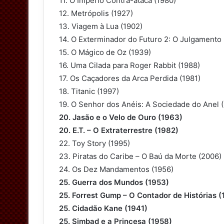
11. O Império Contra-ataca (1980)
12. Metrópolis (1927)
13. Viagem à Lua (1902)
14. O Exterminador do Futuro 2: O Julgamento 
15. O Mágico de Oz (1939)
16. Uma Cilada para Roger Rabbit (1988)
17. Os Caçadores da Arca Perdida (1981)
18. Titanic (1997)
19. O Senhor dos Anéis: A Sociedade do Anel 
20. Jasão e o Velo de Ouro (1963)
20. E.T. – O Extraterrestre (1982)
22. Toy Story (1995)
23. Piratas do Caribe – O Baú da Morte (2006)
24. Os Dez Mandamentos (1956)
25. Guerra dos Mundos (1953)
25. Forrest Gump – O Contador de Histórias 
25. Cidadão Kane (1941)
25. Simbad e a Princesa (1958)