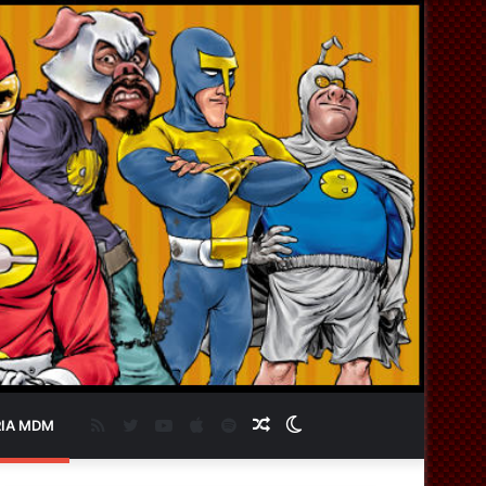
RSS
Twitter
YouTube
Apple
Spotify
Artigo
Switch
IA MDM