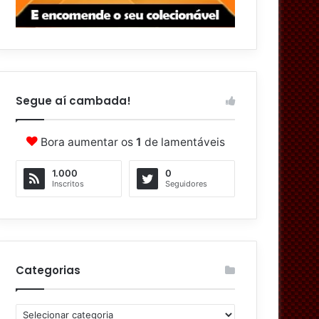
Segue aí cambada!
Bora aumentar os
1
de lamentáveis
1.000
0
Inscritos
Seguidores
Categorias
C