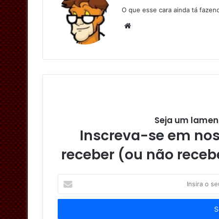
O que esse cara ainda tá faze
W
e
b
s
i
t
e
Seja um lamen
Inscreva-se em noss
receber (ou não receb
I
n
s
i