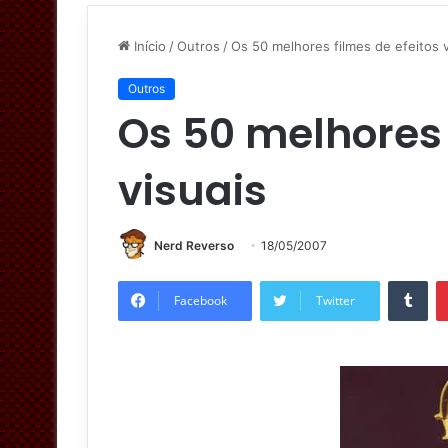
Início
/
Outros
/
Os 50 melhores filmes de efeitos v
Outros
Os 50 melhores 
visuais
Nerd Reverso
18/05/2007
Tumblr
Facebook
Twitter