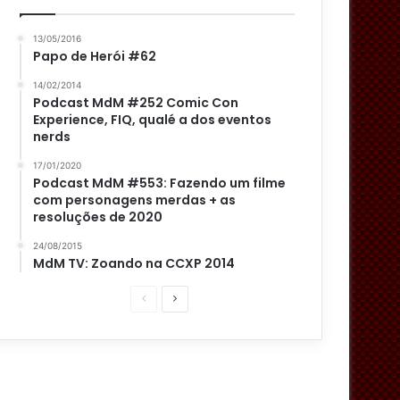
13/05/2016
Papo de Herói #62
14/02/2014
Podcast MdM #252 Comic Con
Experience, FIQ, qualé a dos eventos
nerds
17/01/2020
Podcast MdM #553: Fazendo um filme
com personagens merdas + as
resoluções de 2020
24/08/2015
MdM TV: Zoando na CCXP 2014
P
P
á
r
g
ó
i
x
n
i