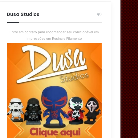
aleatório
skin
Dusa Studios
Entre em contato para encomendar seu colecionável em
Impressões em Resina e Filamento