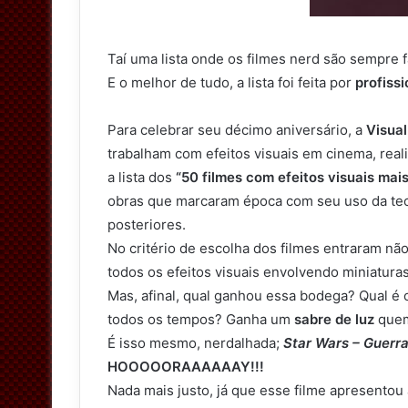
Taí uma lista onde os filmes nerd são sempre f
E o melhor de tudo, a lista foi feita por
profissi
Para celebrar seu décimo aniversário, a
Visual
trabalham com efeitos visuais em cinema, rea
a lista dos
“50 filmes com efeitos visuais mai
obras que marcaram época com seu uso da tec
posteriores.
No critério de escolha dos filmes entraram nã
todos os efeitos visuais envolvendo miniatura
Mas, afinal, qual ganhou essa bodega? Qual é o
todos os tempos? Ganha um
sabre de luz
quem
É isso mesmo, nerdalhada;
Star Wars – Guerra
HOOOOORAAAAAAY!!!
Nada mais justo, já que esse filme apresento