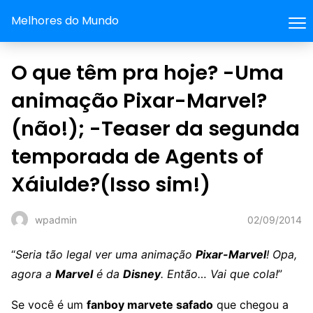
Melhores do Mundo
O que têm pra hoje? -Uma
animação Pixar-Marvel?
(não!); -Teaser da segunda
temporada de Agents of
Xáiulde?(Isso sim!)
02/09/2014
wpadmin
“
Seria tão legal ver uma animação
Pixar-Marvel
! Opa,
agora a
Marvel
é da
Disney
. Então… Vai que cola!
”
Se você é um
fanboy marvete safado
que chegou a