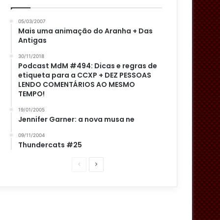
05/03/2007
Mais uma animação do Aranha + Das
Antigas
30/11/2018
Podcast MdM #494: Dicas e regras de
etiqueta para a CCXP + DEZ PESSOAS
LENDO COMENTÁRIOS AO MESMO
TEMPO!
19/01/2005
Jennifer Garner: a nova musa ne
09/11/2004
Thundercats #25
P
P
á
r
g
ó
i
x
n
i