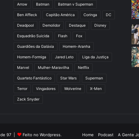
Arrow
Batman
Batman v Superman
Ben Affleck
Capitão América
Coringa
DC
Deadpool
Demolidor
Destaque
Disney
Esquadrão Suicida
Flash
Fox
Guardiões da Galáxia
Homem-Aranha
Homem-Formiga
Jared Leto
Liga da Justiça
Marvel
Mulher-Maravilha
Netflix
Quarteto Fantástico
Star Wars
Superman
Terror
Vingadores
Wolverine
X-Men
Zack Snyder
l de 97 |
Feito no Wordpress.
Home
Podcast
A Gente J