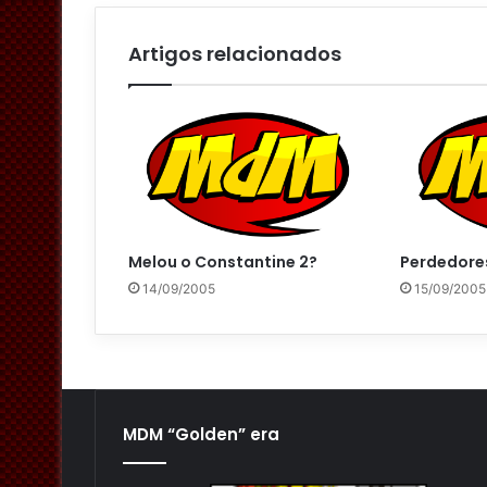
i
l
Artigos relacionados
Melou o Constantine 2?
Perdedore
14/09/2005
15/09/2005
MDM “Golden” era