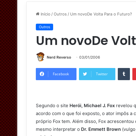
Início
/
Outros
/
Um novoDe Volta Para o Futuro?
Outros
Um novoDe Volt
Nerd Reverso
03/01/2006
Tumblr
Facebook
Twitter
Segundo o site
Herói, Michael J. Fox
revelou 
acordo com o que foi exposto, o ator impôs a
próprio Fox tem. Além disso, Fox acrescentou q
mesmo interpretar o
Dr. Emmett Brown
(vulgo