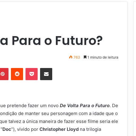
a Para o Futuro?
763
1 minuto de leitura
Pinterest
Reddit
Pocket
Compartilhar via e-mail
que pretende fazer um novo
De Volta Para o Futuro
. De
 condição de manter seu personagem com a idade que o
ue talvez a única maneira de fazer esse filme seria ele
 “
Doc
“), vivido por
Christopher Lloyd
na trilogia