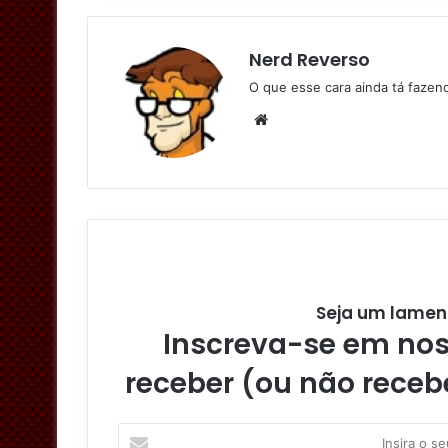
Nerd Reverso
O que esse cara ainda tá faze
W
e
b
s
i
t
e
Seja um lamen
Inscreva-se em noss
receber (ou não receb
I