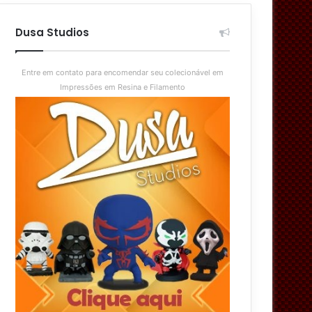
aleatório
skin
Dusa Studios
Entre em contato para encomendar seu colecionável em
Impressões em Resina e Filamento