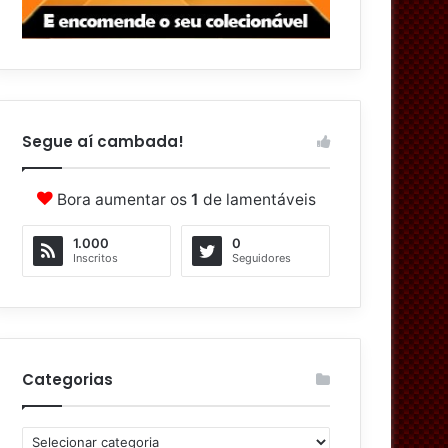
Segue aí cambada!
Bora aumentar os
1
de lamentáveis
1.000
0
Inscritos
Seguidores
Categorias
C