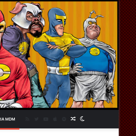
RSS
Twitter
YouTube
Apple
Spotify
Artigo
Switch
IA MDM