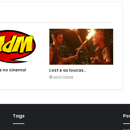
s no cinema!
Lost e as loucas…
30/07/2006
Tags
Po