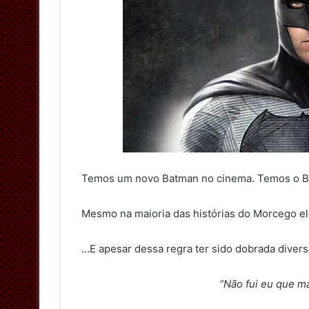
t
t
e
r
Temos um novo Batman no cinema. Temos o B
Mesmo na maioria das histórias do Morcego el
…E apesar dessa regra ter sido dobrada diver
“Não fui eu que m