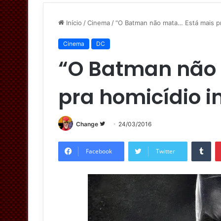
Início
/
Cinema
/
“O Batman não mata… Está mais pra
Cinema
DC
“O Batman não
pra homicídio i
Change
S
24/03/2016
i
Tumblr
g
Facebook
Twitter
a
n
o
T
w
i