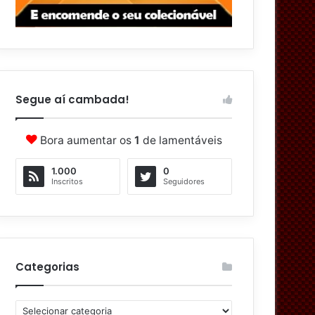
Segue aí cambada!
Bora aumentar os
1
de lamentáveis
1.000
0
Inscritos
Seguidores
Categorias
C