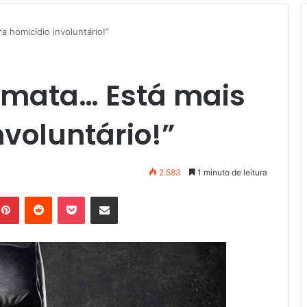
 homicídio involuntário!”
 mata… Está mais
nvoluntário!”
2.583
1 minuto de leitura
Pinterest
Reddit
Pocket
Compartilhar via e-mail