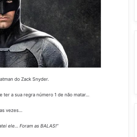
atman do Zack Snyder.
e ter a sua regra número 1 de não matar…
sas vezes…
atei ele… Foram as BALAS!”