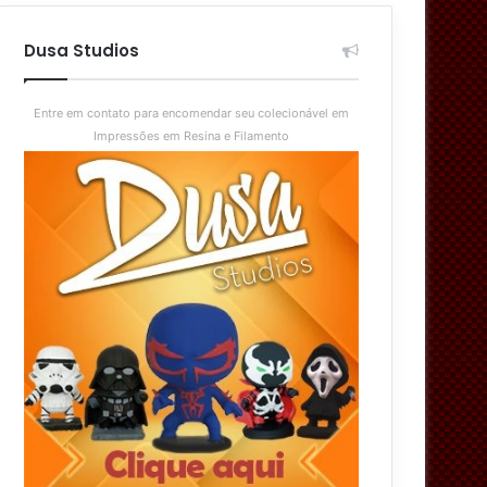
aleatório
skin
Dusa Studios
Entre em contato para encomendar seu colecionável em
Impressões em Resina e Filamento