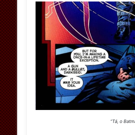
“Tá, o Batm