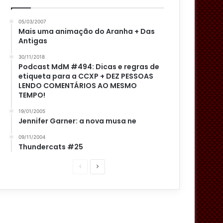
05/03/2007
Mais uma animação do Aranha + Das
Antigas
30/11/2018
Podcast MdM #494: Dicas e regras de
etiqueta para a CCXP + DEZ PESSOAS
LENDO COMENTÁRIOS AO MESMO
TEMPO!
19/01/2005
Jennifer Garner: a nova musa ne
09/11/2004
Thundercats #25
P
P
á
r
g
ó
i
x
n
i