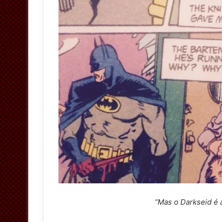
“Mas o Darkseid é 