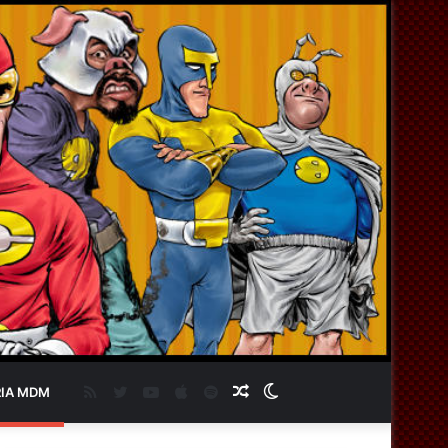
RSS
Twitter
YouTube
Apple
Spotify
Artigo
Switch
IA MDM