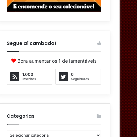
Segue aí cambada!
Bora aumentar os
1
de lamentáveis
1.000
0
Inscritos
Seguidores
Categorias
C