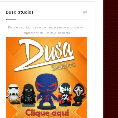
aleatório
skin
Dusa Studios
Entre em contato para encomendar seu colecionável em
Impressões em Resina e Filamento