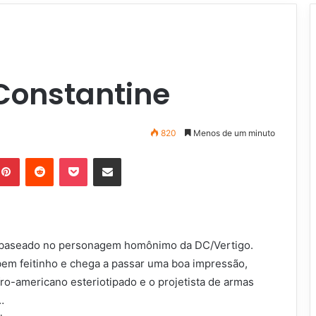
 Constantine
820
Menos de um minuto
Pinterest
Reddit
Pocket
Compartilhar via e-mail
ne, baseado no personagem homônimo da DC/Vertigo.
bem feitinho e chega a passar uma boa impressão,
ro-americano esteriotipado e o projetista de armas
…