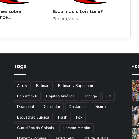
hes sobre
Escolhida a Lois Lane?
ence…
03/01/2005
Tags
Po
Arrow
Batman
Batman v Superman
Ben Affleck
Capitão América
Coringa
DC
Deadpool
Demolidor
Destaque
Disney
Esquadrão Suicida
Flash
Fox
Guardiões da Galáxia
Homem-Aranha
Homem-Formiga
Jared Leto
Liga da Justiça