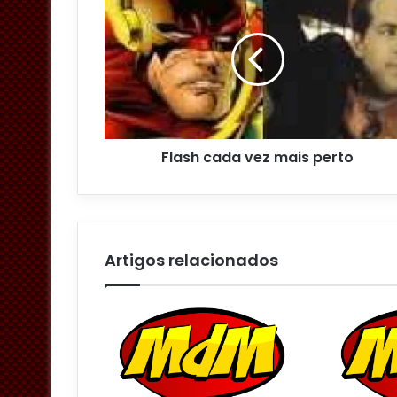
e
n
d
e
r
e
ç
o
Flash cada vez mais perto
d
e
e
m
a
i
Artigos relacionados
l