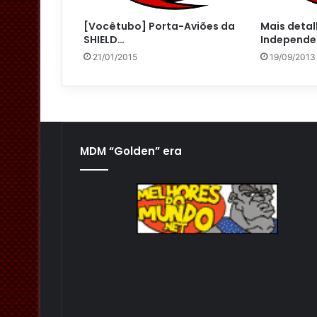
[Vocêtubo] Porta-Aviões da
Mais detal
SHIELD…
Independ
21/01/2015
19/09/2013
MDM “Golden” era