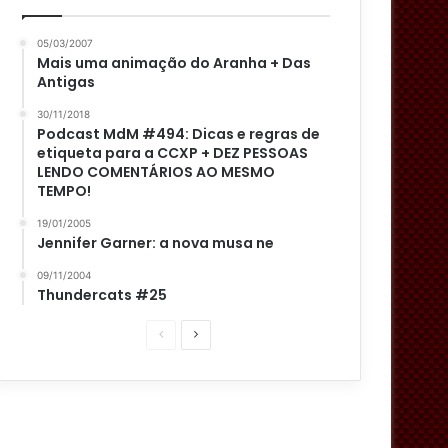
05/03/2007
Mais uma animação do Aranha + Das
Antigas
30/11/2018
Podcast MdM #494: Dicas e regras de
etiqueta para a CCXP + DEZ PESSOAS
LENDO COMENTÁRIOS AO MESMO
TEMPO!
19/01/2005
Jennifer Garner: a nova musa ne
09/11/2004
Thundercats #25
P
P
á
r
g
ó
i
x
n
i