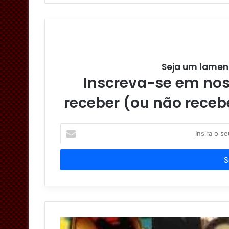
Seja um lamen
Inscreva-se em noss
receber (ou não receb
I
n
s
i
r
a
o
s
e
u