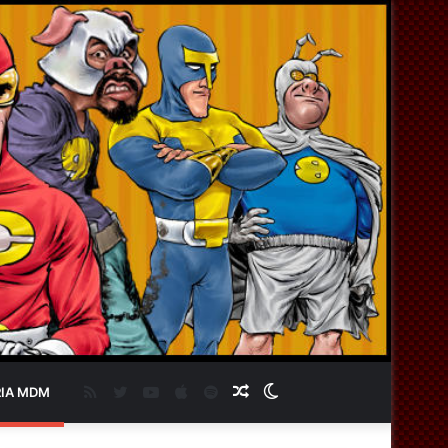
RSS
Twitter
YouTube
Apple
Spotify
Artigo
Switch
IA MDM