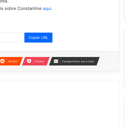
lme.
mais sobre Constantine
aqui
.
Copiar URL
Reddit
Pocket
Compartilhar via e-mail