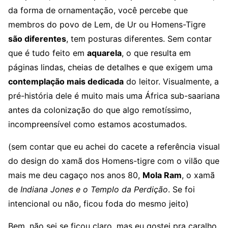
da forma de ornamentação, você percebe que
membros do povo de Lem, de Ur ou Homens-Tigre
são diferentes
, tem posturas diferentes. Sem contar
que é tudo feito em
aquarela
, o que resulta em
páginas lindas, cheias de detalhes e que exigem uma
contemplação mais dedicada
do leitor. Visualmente, a
pré-história dele é muito mais uma África sub-saariana
antes da colonização do que algo remotíssimo,
incompreensível como estamos acostumados.
(sem contar que eu achei do cacete a referência visual
do design do xamã dos Homens-tigre com o vilão que
mais me deu cagaço nos anos 80,
Mola Ram
, o xamã
de
Indiana Jones e o Templo da Perdição
. Se foi
intencional ou não, ficou foda do mesmo jeito)
Bem, não sei se ficou claro, mas eu gostei pra caralho