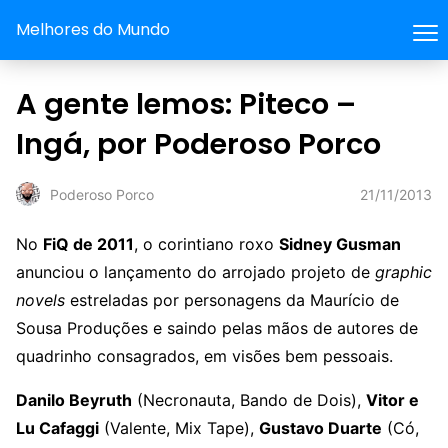
Melhores do Mundo
A gente lemos: Piteco –
Ingá, por Poderoso Porco
21/11/2013
Poderoso Porco
No
FiQ de 2011
, o corintiano roxo
Sidney Gusman
anunciou o lançamento do arrojado projeto de
graphic
novels
estreladas por personagens da Maurício de
Sousa Produções e saindo pelas mãos de autores de
quadrinho consagrados, em visões bem pessoais.
Danilo Beyruth
(Necronauta, Bando de Dois),
Vitor e
Lu Cafaggi
(Valente, Mix Tape),
Gustavo Duarte
(Có,