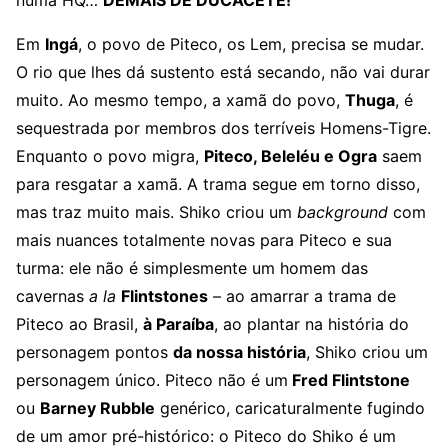
numa HQ…
DEMAIS DE DUCACETE!
Em
Ingá
, o povo de Piteco, os Lem, precisa se mudar.
O rio que lhes dá sustento está secando, não vai durar
muito. Ao mesmo tempo, a xamã do povo,
Thuga
, é
sequestrada por membros dos terríveis Homens-Tigre.
Enquanto o povo migra,
Piteco, Beleléu e Ogra
saem
para resgatar a xamã. A trama segue em torno disso,
mas traz muito mais. Shiko criou um
background
com
mais nuances totalmente novas para Piteco e sua
turma: ele não é simplesmente um homem das
cavernas
a la
Flintstones
– ao amarrar a trama de
Piteco ao Brasil,
à Paraíba
, ao plantar na história do
personagem pontos
da nossa história
, Shiko criou um
personagem único. Piteco não é um
Fred Flintstone
ou
Barney Rubble
genérico, caricaturalmente fugindo
de um amor pré-histórico: o Piteco do Shiko é um