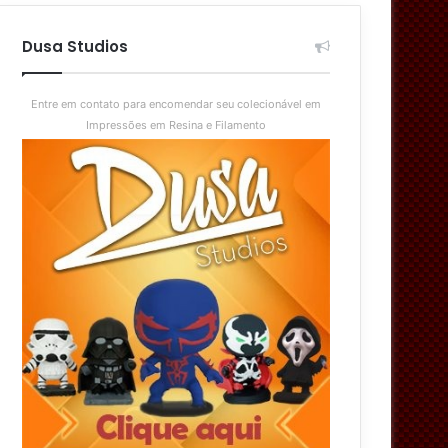
aleatório
skin
Dusa Studios
Entre em contato para encomendar seu colecionável em
Impressões em Resina e Filamento