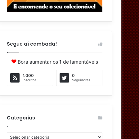
Segue aí cambada!
Bora aumentar os
1
de lamentáveis
1.000
0
Inscritos
Seguidores
Categorias
C