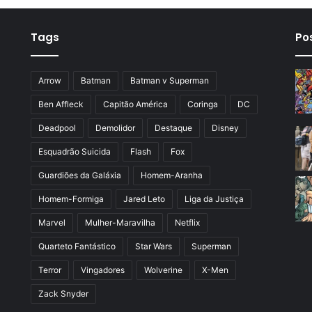
Tags
Po
Arrow
Batman
Batman v Superman
Ben Affleck
Capitão América
Coringa
DC
Deadpool
Demolidor
Destaque
Disney
Esquadrão Suicida
Flash
Fox
Guardiões da Galáxia
Homem-Aranha
Homem-Formiga
Jared Leto
Liga da Justiça
Marvel
Mulher-Maravilha
Netflix
Quarteto Fantástico
Star Wars
Superman
Terror
Vingadores
Wolverine
X-Men
Zack Snyder