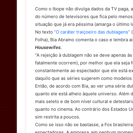
e
Como o Ibope não divulga dados da TV paga, 
r
do número de televisores que fica pelo menos
situação que já era péssima (amarga o último l
No texto
“O caráter traiçoeiro das dublagens”
(
Folha), Bia Abramo comenta o caso e lembra ai
Housewifes
.
“A rejeição à dublagem não se deve apenas às
fatalmente ocorrem), por melhor que ela seja 
constantemente ao espectador que ele está ex
daquilo que as séries sugerem como modelos d
Então, de acordo com Bia, ao ver uma série d
quanto ele está alheio àquele universo. Além d
mais seleto e de bom nível cultural e detestar
quanto no cinema. Ao contrário dos Estados Un
sim restrita a poucos.
Como se isso não se bastasse, a Fox brasileir
espectadores. A empresa, em nenhum momento,