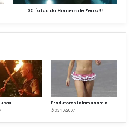
30 fotos do Homem de Ferro!!!
loucas…
Produtores falam sobre a…
6
03/10/2007