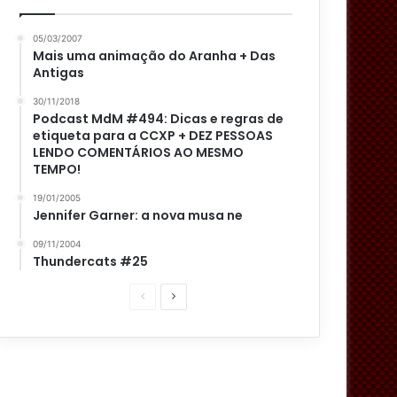
05/03/2007
Mais uma animação do Aranha + Das
Antigas
30/11/2018
Podcast MdM #494: Dicas e regras de
etiqueta para a CCXP + DEZ PESSOAS
LENDO COMENTÁRIOS AO MESMO
TEMPO!
19/01/2005
Jennifer Garner: a nova musa ne
09/11/2004
Thundercats #25
P
P
á
r
g
ó
i
x
n
i