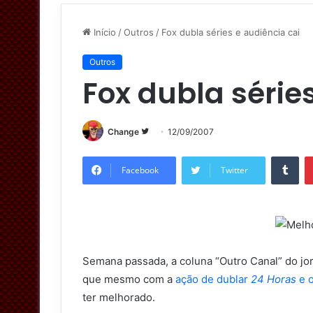
Início
/
Outros
/
Fox dubla séries e audiência cai
Outros
Fox dubla série
Change
S
12/09/2007
i
Tumblr
g
Facebook
Twitter
a
n
o
T
w
Semana passada, a coluna “Outro Canal” do jor
i
que mesmo com a
ação de dublar
24 Horas
e o
t
ter melhorado.
t