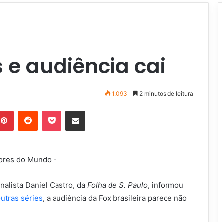
s e audiência cai
1.093
2 minutos de leitura
Pinterest
Reddit
Pocket
Compartilhar via e-mail
nalista Daniel Castro, da
Folha de S. Paulo
, informou
utras séries
, a audiência da Fox brasileira parece não