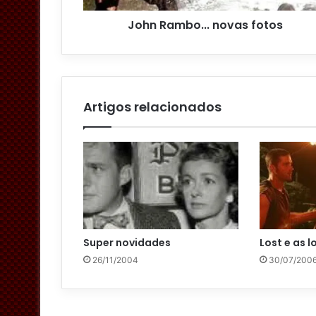
o
John Rambo... novas fotos
d
e
e
m
a
i
Artigos relacionados
l
Super novidades
Lost e as 
26/11/2004
30/07/200