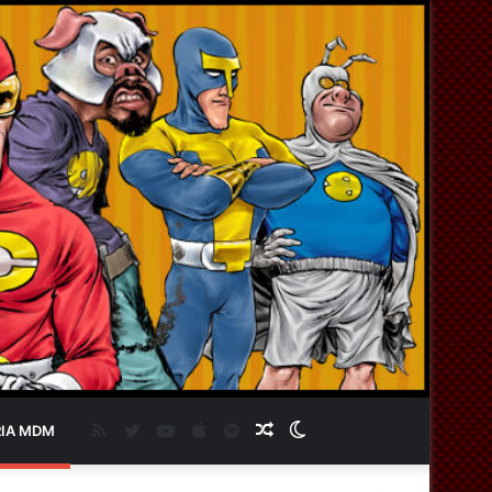
RSS
Twitter
YouTube
Apple
Spotify
Artigo
Switch
IA MDM