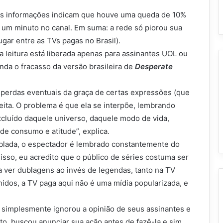
as informações indicam que houve uma queda de 10%
 um minuto no canal. Em suma: a rede só piorou sua
ugar entre as TVs pagas no Brasil).
a leitura está liberada apenas para assinantes UOL ou
nda o fracasso da versão brasileira de
Desperate
 perdas eventuais da graça de certas expressões (que
feita. O problema é que ela se interpõe, lembrando
cluído daquele universo, daquele modo de vida,
e consumo e atitude”, explica.
ublada, o espectador é lembrado constantemente do
isso, eu acredito que o público de séries costuma ser
ia ver dublagens ao invés de legendas, tanto na TV
idos, a TV paga aqui não é uma mídia popularizada, e
a simplesmente ignorou a opinião de seus assinantes e
 buscou anunciar sua ação antes de fazê-la e sim