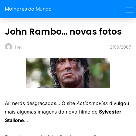
Melhores do Mundo
John Rambo… novas fotos
12/09/2007
Hell
Aí, nerds desgraçados… O site
Actionmovies
divulgou
mais algumas imagens do novo filme de
Sylvester
Stallone
…