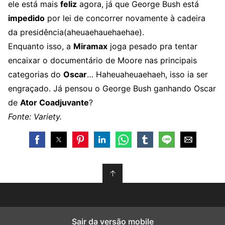
ele está mais
feliz
agora, já que George Bush está
impedido
por lei de concorrer novamente à cadeira
da presidência(aheuaehauehaehae).
Enquanto isso, a
Miramax
joga pesado pra tentar
encaixar o documentário de Moore nas principais
categorias do
Oscar
… Haheuaheuaehaeh, isso ia ser
engraçado. Já pensou o George Bush ganhando Oscar
de
Ator Coadjuvante
?
Fonte: Variety.
↑
Sair da versão mobile