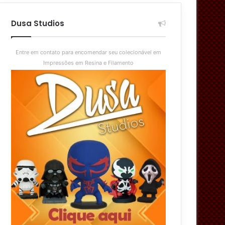
aleatório
skin
Dusa Studios
Entre em contato para encomendar seu colecionável em
Impressões em Resina e Filamento