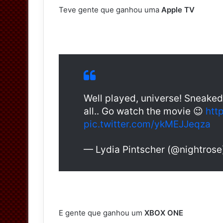
Teve gente que ganhou uma
Apple TV
Well played, universe! Sneaked
all.. Go watch the movie 😉
htt
pic.twitter.com/ykMEJJeqza
— Lydia Pintscher (@nightros
E gente que ganhou um
XBOX ONE