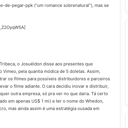
lme-de-pegar-ppk (“um romance sobrenatural”), mas se
cs_Z2OyqW5A]
e Tribeca, o Josuéldon disse aos presentes que
o Vimeo, pela quantia módica de 5 doletas. Assim,
ar os filmes para possíveis distribuidores e parceiros
ar o filme adiante. O cara decidiu inovar e distribuir,
quer outra empresa, só pra ver no que daria. Tá certo
rçado em apenas US$ 1 mi) e ter o nome do Whedon,
lucro, mas ainda assim é uma estratégia ousada em