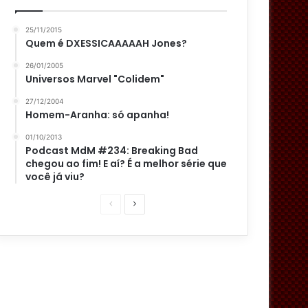
25/11/2015
Quem é DXESSICAAAAAH Jones?
26/01/2005
Universos Marvel "Colidem"
27/12/2004
Homem-Aranha: só apanha!
01/10/2013
Podcast MdM #234: Breaking Bad
chegou ao fim! E aí? É a melhor série que
você já viu?
P
P
á
r
g
ó
i
x
n
i
a
m