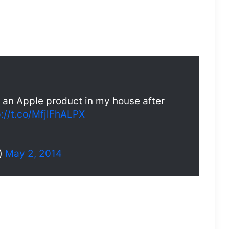
 an Apple product in my house after
p://t.co/MfjlFhALPX
e)
May 2, 2014