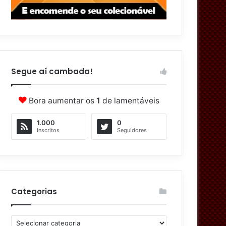
Segue aí cambada!
Bora aumentar os
1
de lamentáveis
1.000
0
Inscritos
Seguidores
Categorias
C