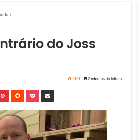
Whedon
ntrário do Joss
1.151
2 minutos de leitura
Pinterest
Reddit
Pocket
Compartilhar via e-mail