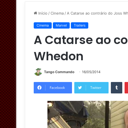
Início
/
Cinema
/
A Catarse ao contrário do Joss 
Cinema
Marvel
Trailers
A Catarse ao co
Whedon
Tango Commando
16/05/2014
Tumblr
Facebook
Twitter