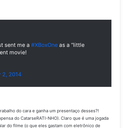
st sent me a
#XBoxOne
as a “little
lent movie!
 2, 2014
o trabalho do cara e ganha um presentaço desses?!
mpensa do CatarseRATI-NHO). Claro que é uma jogada
alar do filme (o que eles gastam com eletrônico de