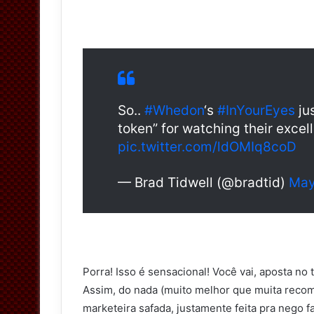
So..
#Whedon
‘s
#InYourEyes
ju
token” for watching their excel
pic.twitter.com/ldOMIq8coD
— Brad Tidwell (@bradtid)
May
Porra! Isso é sensacional! Você vai, aposta n
Assim, do nada (muito melhor que muita reco
marketeira safada, justamente feita pra nego f