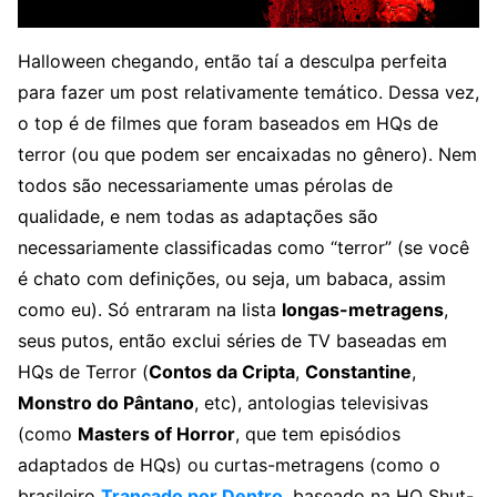
Halloween chegando, então taí a desculpa perfeita
para fazer um post relativamente temático. Dessa vez,
o top é de filmes que foram baseados em HQs de
terror (ou que podem ser encaixadas no gênero). Nem
todos são necessariamente umas pérolas de
qualidade, e nem todas as adaptações são
necessariamente classificadas como “terror” (se você
é chato com definições, ou seja, um babaca, assim
como eu). Só entraram na lista
longas-metragens
,
seus putos, então exclui séries de TV baseadas em
HQs de Terror (
Contos da Cripta
,
Constantine
,
Monstro do Pântano
, etc), antologias televisivas
(como
Masters of Horror
, que tem episódios
adaptados de HQs) ou curtas-metragens (como o
brasileiro
Trancado por Dentro
, baseado na HQ Shut-