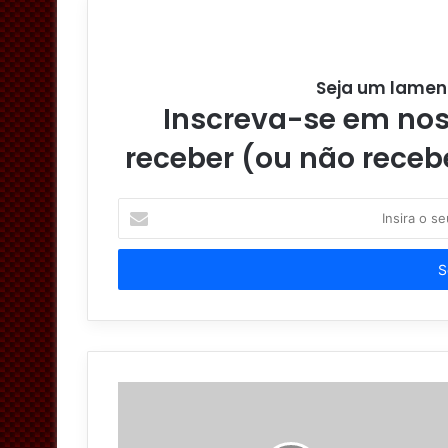
Seja um lamen
Inscreva-se em noss
receber (ou não receb
I
n
s
i
r
a
o
s
e
u
e
n