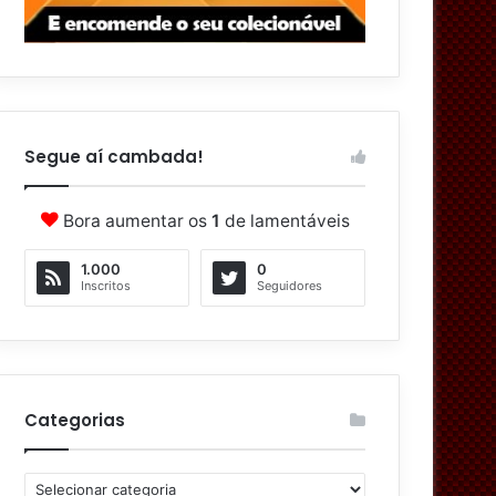
Segue aí cambada!
Bora aumentar os
1
de lamentáveis
1.000
0
Inscritos
Seguidores
Categorias
C