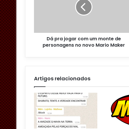
d
e
r
e
ç
o
Dá pra jogar com um monte de
d
personagens no novo Mario Maker
e
e
m
a
i
l
Artigos relacionados