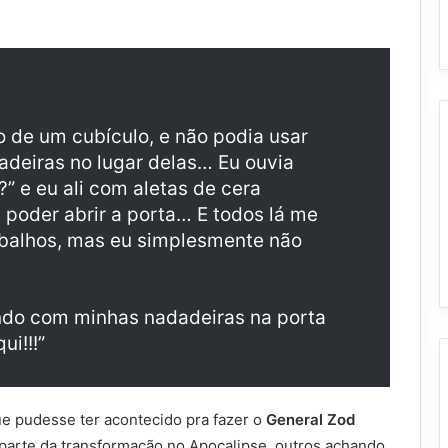
 de um cubículo, e não podia usar
adeiras no lugar delas… Eu ouvia
” e eu ali com aletas de cera
oder abrir a porta… E todos lá me
abalhos, mas eu simplesmente não
endo com minhas nadadeiras na porta
i!!!”
e pudesse ter acontecido pra fazer o
General Zod
 parte da transformação no Apocalipse, outros achando