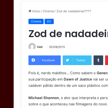
Início
/
Cinema
/
Zod de nadadeiras????
Cinema
DC
Zod de nadadei
Hell
20/08/2015
Tumblr
Facebook
Twitter
Pois é, nerds malditos… Como sabem o
Gener
sua participação em
Dawn of Justice
vai ser 
cadáver pálido dentro de um saco plástico com
Michael Shannon
, o ator que interpreta o pe
sobre o que aconteceu nas filmagens do novo