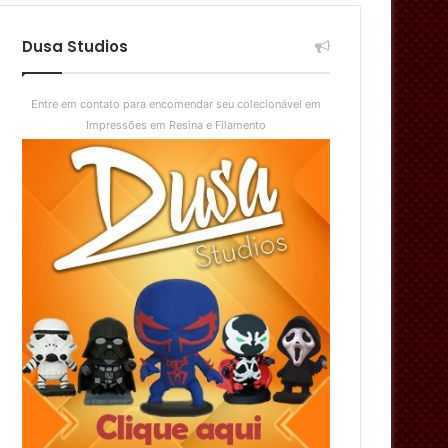
aleatório
skin
Dusa Studios
Entre em contato para encomendar seu colecionável em
Impressões em Resina e Filamento