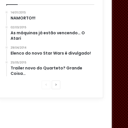
14/01/2015
NAMORTO!!!
02/03/2015
As máquinas já estão vencendo… O
Atari
29/04/2014
Elenco do novo Star Wars é divulgado!
25/05/2015
Trailer novo do Quarteto? Grande
Coisa…
P
P
á
r
g
ó
i
x
n
i
a
m