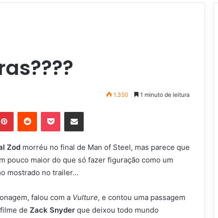
ras????
1.350
1 minuto de leitura
Pinterest
Reddit
Pocket
Compartilhar via e-mail
al Zod
morréu no final de Man of Steel, mas parece que
um pouco maior do que só fazer figuração como um
o mostrado no trailer…
rsonagem, falou com a
Vulture
, e contou uma passagem
 filme de
Zack Snyder
que deixou todo mundo