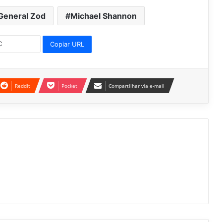
General Zod
Michael Shannon
Copiar URL
Reddit
Pocket
Compartilhar via e-mail