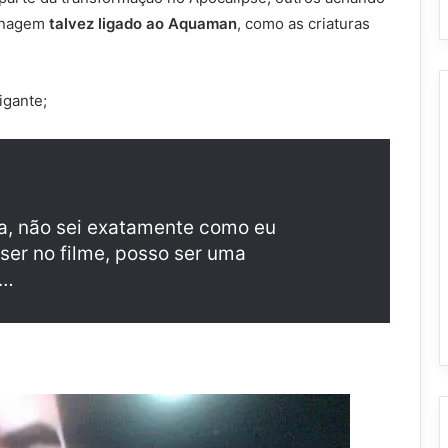
onagem
talvez ligado ao Aquaman
, como as criaturas
igante;
nda, não sei exatamente como eu
ser no filme, posso ser uma
á…