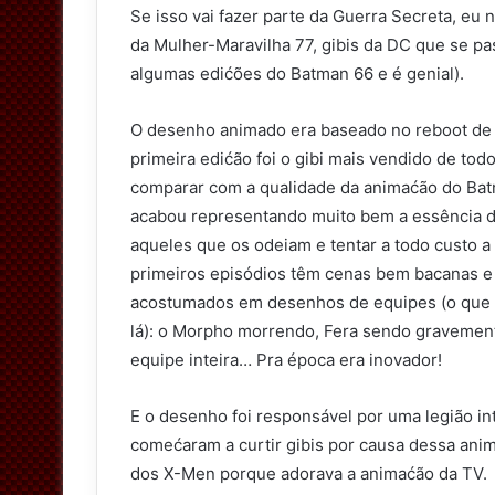
Se isso vai fazer parte da Guerra Secreta, eu 
t
da Mulher-Maravilha 77, gibis da DC que se pa
t
algumas edićões do Batman 66 e é genial).
e
r
O desenho animado era baseado no reboot de 
primeira edićão foi o gibi mais vendido de to
comparar com a qualidade da animaćão do Ba
acabou representando muito bem a essência d
aqueles que os odeiam e tentar a todo custo a
primeiros episódios têm cenas bem bacanas e
acostumados em desenhos de equipes (o que t
lá): o Morpho morrendo, Fera sendo gravement
equipe inteira… Pra época era inovador!
E o desenho foi responsável por uma legião int
comećaram a curtir gibis por causa dessa anima
dos X-Men porque adorava a animaćão da TV.