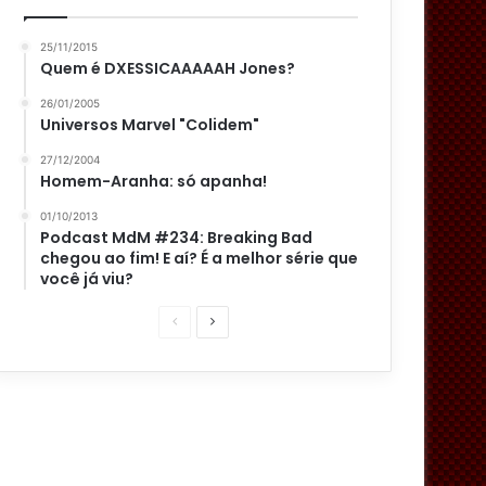
25/11/2015
Quem é DXESSICAAAAAH Jones?
26/01/2005
Universos Marvel "Colidem"
27/12/2004
Homem-Aranha: só apanha!
01/10/2013
Podcast MdM #234: Breaking Bad
chegou ao fim! E aí? É a melhor série que
você já viu?
P
P
á
r
g
ó
i
x
n
i
a
m