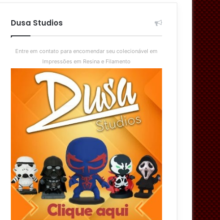
aleatório
skin
Dusa Studios
Entre em contato para encomendar seu colecionável em
Impressões em Resina e Filamento