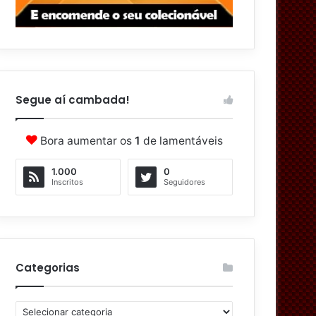
Segue aí cambada!
Bora aumentar os
1
de lamentáveis
1.000
0
Inscritos
Seguidores
Categorias
C