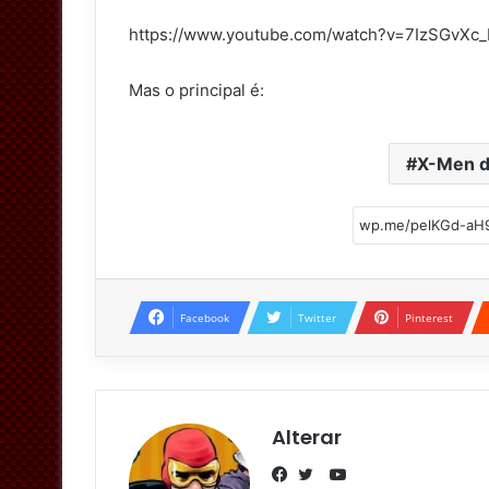
https://www.youtube.com/watch?v=7IzSGvXc
Mas o principal é:
X-Men d
Facebook
Twitter
Pinterest
Alterar
Y