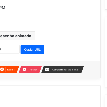
_PM
esenho animado
Copiar URL
Reddit
Pocket
Compartilhar via e-mail