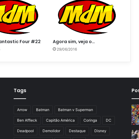
antastic Four #22
Agora sim, veja o…
5
29/06/2016
Tags
Po
Arrow
Batman
Batman v Superman
Ben Affleck
Capitão América
Coringa
DC
Deadpool
Demolidor
Destaque
Disney