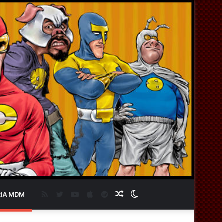
RSS
Twitter
YouTube
Apple
Spotify
Artigo
Switch
IA MDM