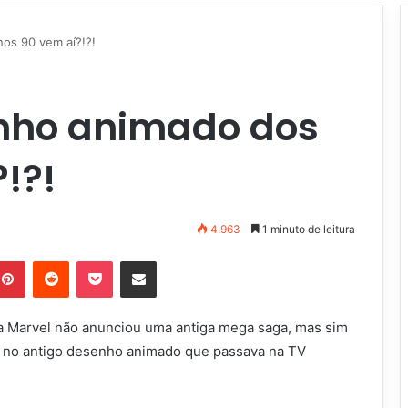
os 90 vem aí?!?!
nho animado dos
!?!
4.963
1 minuto de leitura
Pinterest
Reddit
Pocket
Compartilhar via e-mail
, a Marvel não anunciou uma antiga mega saga, mas sim
no antigo desenho animado que passava na TV