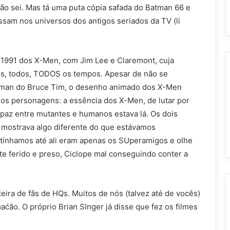
não sei. Mas tá uma puta cópia safada do Batman 66 e
ssam nos universos dos antigos seriados da TV (li
1991 dos X-Men, com Jim Lee e Claremont, cuja
dos, todos, TODOS os tempos. Apesar de não se
tman do Bruce Tim, o desenho animado dos X-Men
os personagens: a essência dos X-Men, de lutar por
 paz entre mutantes e humanos estava lá. Os dois
 mostrava algo diferente do que estávamos
ínhamos até ali eram apenas os SUperamigos e olhe
e ferido e preso, Ciclope mal conseguindo conter a
eira de fãs de HQs. Muitos de nós (talvez até de vocês)
ćão. O próprio Brian SInger já disse que fez os filmes