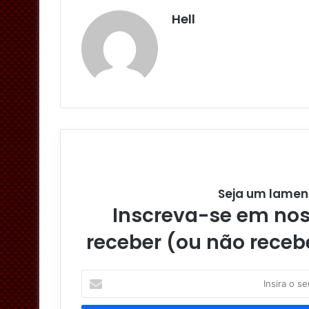
Hell
Seja um lamen
Inscreva-se em noss
receber (ou não receb
I
n
s