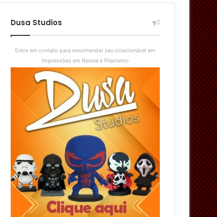
aleatório
skin
Dusa Studios
Entre em contato para encomendar seu colecionável em
Impressões em Resina e Filamento