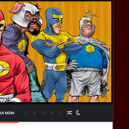
RSS
Twitter
YouTube
Apple
Spotify
Artigo
Switch
IA MDM