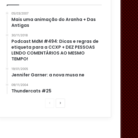
05/03/2007
Mais uma animação do Aranha + Das
Antigas
30/11/2018
Podcast MdM #494: Dicas e regras de
etiqueta para a CCXP + DEZ PESSOAS
LENDO COMENTÁRIOS AO MESMO
TEMPO!
19/01/2005
Jennifer Garner: a nova musa ne
09/11/2004
Thundercats #25
P
P
á
r
g
ó
i
x
n
i