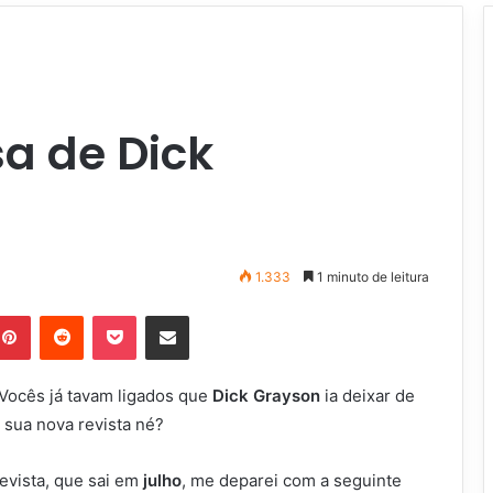
sa de Dick
1.333
1 minuto de leitura
Pinterest
Reddit
Pocket
Compartilhar via e-mail
 Vocês já tavam ligados que
Dick Grayson
ia deixar de
 sua nova revista né?
evista, que sai em
julho
, me deparei com a seguinte