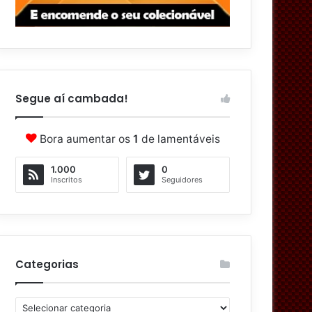
Segue aí cambada!
Bora aumentar os
1
de lamentáveis
1.000
0
Inscritos
Seguidores
Categorias
C