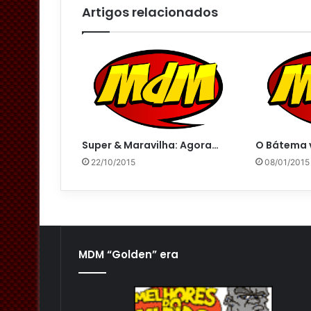
l
Artigos relacionados
Super & Maravilha: Agora…
O Bátema v
22/10/2015
08/01/2015
MDM “Golden” era