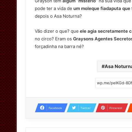
Grayson tem
algum “mistério”
na sua vida que
pode ter a vida de
um moleque fiadaputa que 
depois o Asa Noturna?
Vão dizer o que? que
ele agia secretamente 
no circo? Eram os
Graysons Agentes Secreto
forçadinha na barra né?
Asa Noturn
Facebook
Twitter
Pinterest