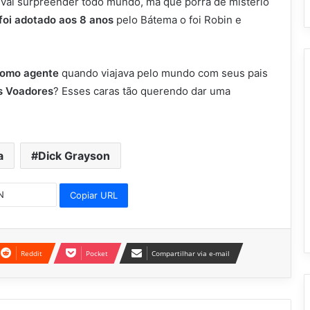
 vai surpreender todo mundo, má que porra de mistério
foi adotado aos 8 anos
pelo Bátema o foi Robin e
como agente
quando viajava pelo mundo com seus pais
s Voadores
? Esses caras tão querendo dar uma
a
Dick Grayson
Copiar URL
Reddit
Pocket
Compartilhar via e-mail