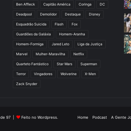
Ben Affleck
Capitão América
Coringa
DC
Deadpool
Demolidor
Destaque
Disney
Esquadrão Suicida
Flash
Fox
Guardiões da Galáxia
Homem-Aranha
Homem-Formiga
Jared Leto
Liga da Justiça
Marvel
Mulher-Maravilha
Netflix
Quarteto Fantástico
Star Wars
Superman
Terror
Vingadores
Wolverine
X-Men
Zack Snyder
l de 97 |
Feito no Wordpress.
Home
Podcast
A Gente J