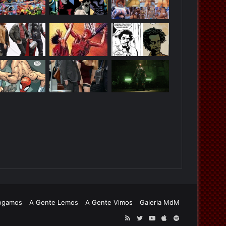
ogamos
A Gente Lemos
A Gente Vimos
Galeria MdM
RSS
Twitter
YouTube
Apple
Spotify