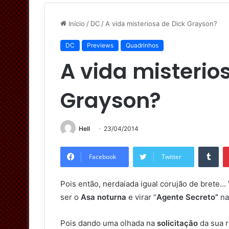
Início
/
DC
/
A vida misteriosa de Dick Grayson?
DC
Previews
Quadrinhos
A vida misterio
Grayson?
Hell
23/04/2014
Tumblr
Facebook
Twitter
Pois então, nerdaiada igual corujão de brete…
ser o
Asa noturna
e virar “
Agente Secreto”
na
Pois dando uma olhada na
solicitação
da sua r