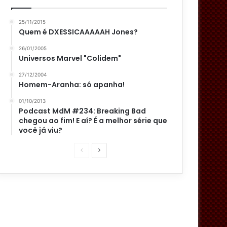
25/11/2015
Quem é DXESSICAAAAAH Jones?
26/01/2005
Universos Marvel "Colidem"
27/12/2004
Homem-Aranha: só apanha!
01/10/2013
Podcast MdM #234: Breaking Bad
chegou ao fim! E aí? É a melhor série que
você já viu?
P
P
á
r
g
ó
i
x
n
i
a
m