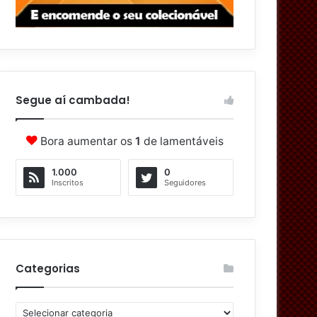
Segue aí cambada!
Bora aumentar os
1
de lamentáveis
1.000
0
Inscritos
Seguidores
Categorias
C