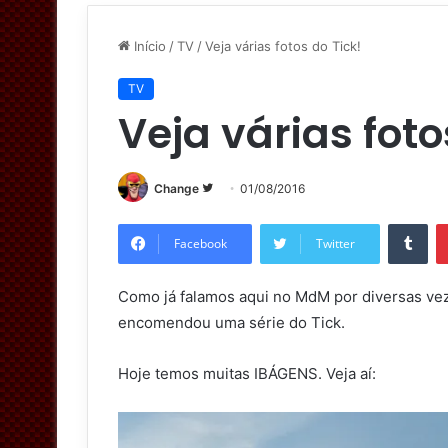
Início
/
TV
/
Veja várias fotos do Tick!
TV
Veja várias foto
Change
S
01/08/2016
i
Tumblr
g
Facebook
Twitter
a
n
Como já falamos aqui no MdM por diversas ve
o
encomendou uma série do Tick.
T
w
Hoje temos muitas IBÁGENS. Veja aí:
i
t
t