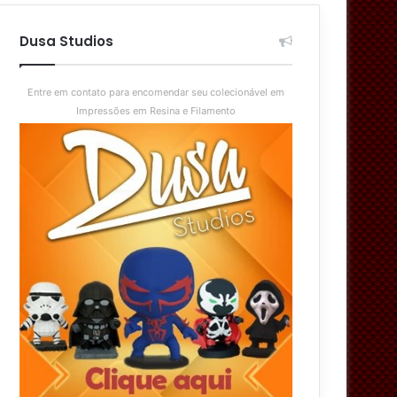
aleatório
skin
Dusa Studios
Entre em contato para encomendar seu colecionável em
Impressões em Resina e Filamento