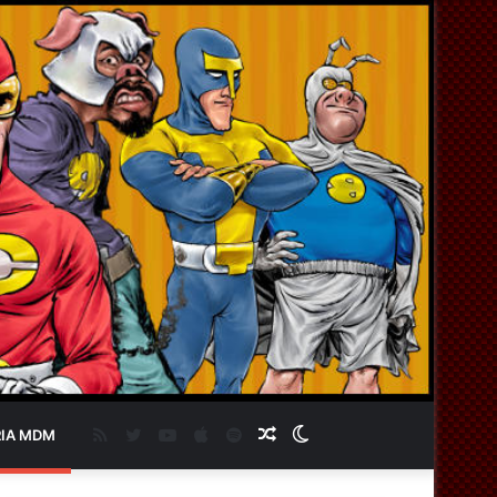
RSS
Twitter
YouTube
Apple
Spotify
Artigo
Switch
IA MDM