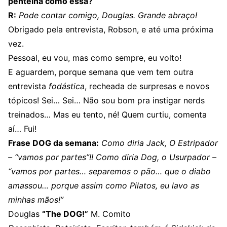
pentelha como essa?
R:
Pode contar comigo, Douglas. Grande abraço!
Obrigado pela entrevista, Robson, e até uma próxima
vez.
Pessoal, eu vou, mas como sempre, eu volto!
E aguardem, porque semana que vem tem outra
entrevista
fodástica
, recheada de surpresas e novos
tópicos! Sei… Sei… Não sou bom pra instigar nerds
treinados… Mas eu tento, né! Quem curtiu, comenta
aí… Fui!
Frase DOG da semana:
Como diria Jack, O Estripador
– “vamos por partes”!! Como diria Dog, o Usurpador –
“vamos por partes… separemos o pão… que o diabo
amassou… porque assim como Pilatos, eu lavo as
minhas mãos!”
Douglas
“The DOG!”
M. Comito