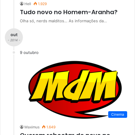
Hell
1.929
Tudo novo no Homem-Aranha?
Olha só, nerds malditos… As informações da…
out
- 2014 -
9 outubro
Cinema
Maximus
1.649