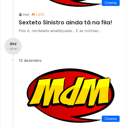
Cinema
Hell
1.570
Sexteto Sinistro ainda tá na fila!
Pois é, nerdaiada amaldiçoada… E as notícias…
dez
- 2014 -
12 dezembro
Cinema