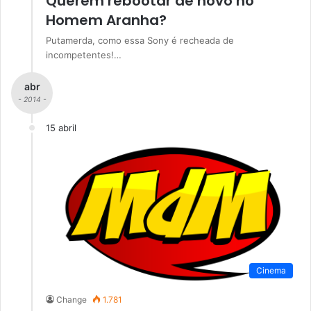
Querem rebootar de novo no
Homem Aranha?
Putamerda, como essa Sony é recheada de
incompetentes!…
abr
- 2014 -
15 abril
Cinema
Change
1.781