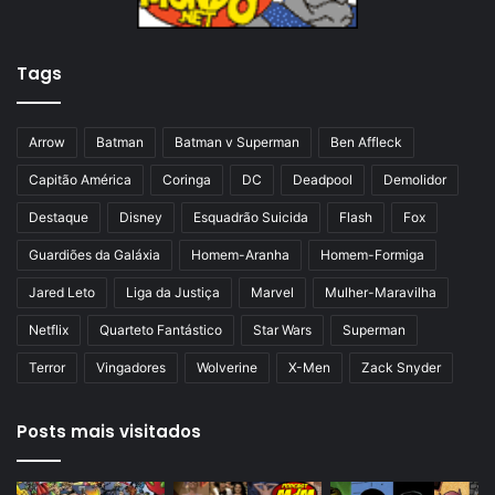
n
p
t
á
Tags
e
g
r
i
i
n
Arrow
Batman
Batman v Superman
Ben Affleck
o
a
Capitão América
Coringa
DC
Deadpool
Demolidor
r
Destaque
Disney
Esquadrão Suicida
Flash
Fox
Guardiões da Galáxia
Homem-Aranha
Homem-Formiga
Jared Leto
Liga da Justiça
Marvel
Mulher-Maravilha
Netflix
Quarteto Fantástico
Star Wars
Superman
Terror
Vingadores
Wolverine
X-Men
Zack Snyder
Posts mais visitados