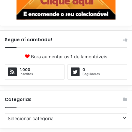
Segue aí cambada!
Bora aumentar os
1
de lamentáveis
1.000
0
Inscritos
Seguidores
Categorias
C
a
t