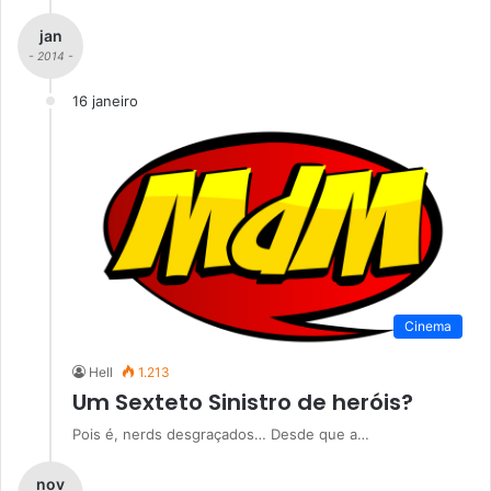
jan
- 2014 -
16 janeiro
Cinema
Hell
1.213
Um Sexteto Sinistro de heróis?
Pois é, nerds desgraçados… Desde que a…
nov