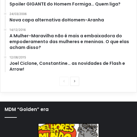
Spoiler GIGANTE do Homem Formiga… Quem liga?
24/03/2006
Nova capa alternativa doHomem-Aranha
14/12/2016
A Mulher-Maravilha não é mais a embaixadora do
empoderamento das mulheres e meninas. O que elas
acham disso?
12/08/2015
Joel Ciclone, Constantine… as novidades de Flash e
Arrow!
P
P
á
r
g
ó
i
x
MDM “Golden” era
n
i
a
m
a
a