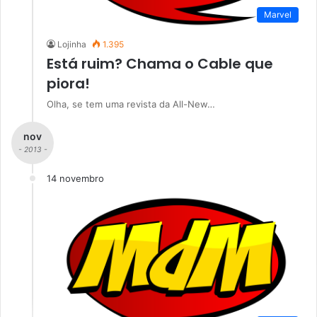
Marvel
Lojinha
1.395
Está ruim? Chama o Cable que
piora!
Olha, se tem uma revista da All-New…
nov
- 2013 -
14 novembro