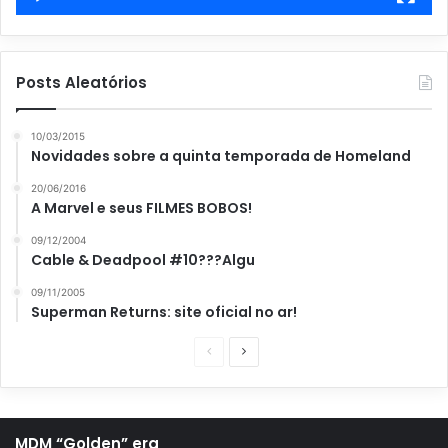
Posts Aleatórios
10/03/2015
Novidades sobre a quinta temporada de Homeland
20/06/2016
A Marvel e seus FILMES BOBOS!
09/12/2004
Cable & Deadpool #10???Algu
09/11/2005
Superman Returns: site oficial no ar!
P
P
á
r
g
ó
i
x
MDM “Golden” era