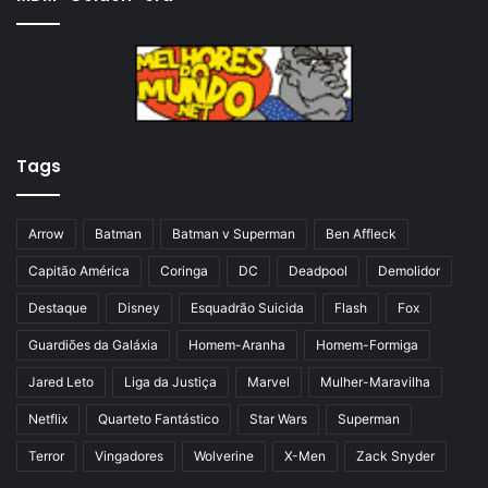
n
i
a
m
a
a
n
p
t
á
Tags
e
g
r
i
i
n
Arrow
Batman
Batman v Superman
Ben Affleck
o
a
Capitão América
Coringa
DC
Deadpool
Demolidor
r
Destaque
Disney
Esquadrão Suicida
Flash
Fox
Guardiões da Galáxia
Homem-Aranha
Homem-Formiga
Jared Leto
Liga da Justiça
Marvel
Mulher-Maravilha
Netflix
Quarteto Fantástico
Star Wars
Superman
Terror
Vingadores
Wolverine
X-Men
Zack Snyder