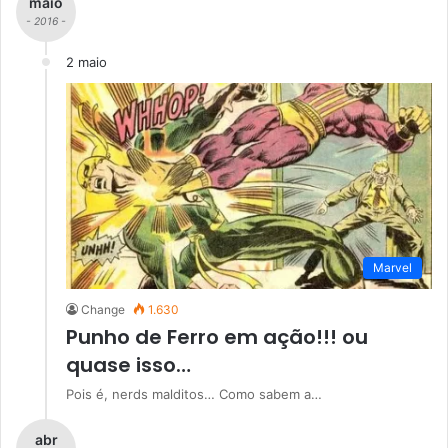
maio
- 2016 -
2 maio
Marvel
Change
1.630
Punho de Ferro em ação!!! ou
quase isso…
Pois é, nerds malditos… Como sabem a…
abr