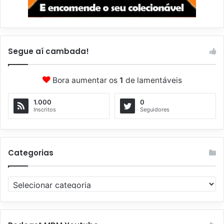
Segue aí cambada!
Bora aumentar os
1
de lamentáveis
1.000
0
Inscritos
Seguidores
Categorias
C
a
t
e
g