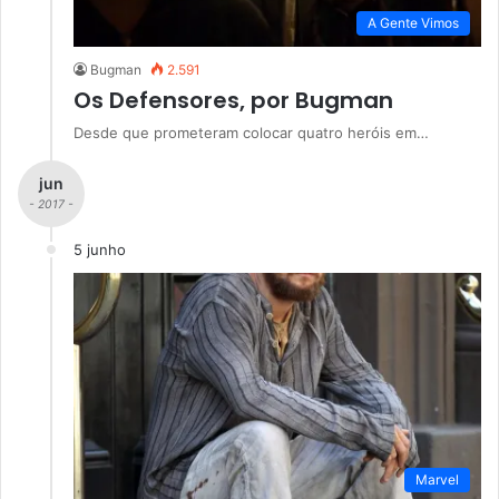
A Gente Vimos
Bugman
2.591
Os Defensores, por Bugman
Desde que prometeram colocar quatro heróis em…
jun
- 2017 -
5 junho
Marvel