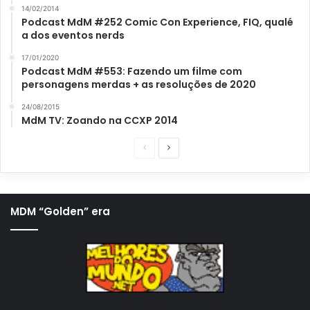
14/02/2014
Podcast MdM #252 Comic Con Experience, FIQ, qualé
a dos eventos nerds
17/01/2020
Podcast MdM #553: Fazendo um filme com
personagens merdas + as resoluções de 2020
24/08/2015
MdM TV: Zoando na CCXP 2014
P
P
á
r
g
ó
i
x
MDM “Golden” era
n
i
a
m
a
a
n
p
t
á