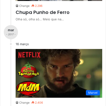
Change
2.296
Chupa Punho de Ferro
Olha só, olha só… Meio que na…
mar
- 2017 -
16 março
Marvel
Change
2.406