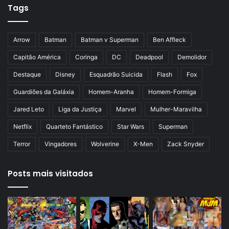
Tags
e
g
r
i
i
n
Arrow
Batman
Batman v Superman
Ben Affleck
o
a
Capitão América
Coringa
DC
Deadpool
Demolidor
r
Destaque
Disney
Esquadrão Suicida
Flash
Fox
Guardiões da Galáxia
Homem-Aranha
Homem-Formiga
Jared Leto
Liga da Justiça
Marvel
Mulher-Maravilha
Netflix
Quarteto Fantástico
Star Wars
Superman
Terror
Vingadores
Wolverine
X-Men
Zack Snyder
Posts mais visitados