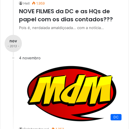
Hell
1.959
NOVE FILMES da DC e as HQs de
papel com os dias contados???
Pois é, nerdaiada amaldiçoada… com a notícia…
nov
- 2013 -
4 novembro
DC