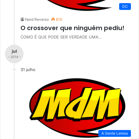
DC
Nerd Reverso
619
O crossover que ninguém pediu!
COMO É QUE PODE SER VERDADE UMA…
jul
- 2014 -
31 julho
A Gente Lemos