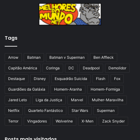
a
m
a
a
n
p
t
á
Tags
e
g
r
i
i
n
Arrow
Batman
Batman v Superman
Ben Affleck
o
a
Capitão América
Coringa
DC
Deadpool
Demolidor
r
Destaque
Disney
Esquadrão Suicida
Flash
Fox
Guardiões da Galáxia
Homem-Aranha
Homem-Formiga
Jared Leto
Liga da Justiça
Marvel
Mulher-Maravilha
Netflix
Quarteto Fantástico
Star Wars
Superman
Terror
Vingadores
Wolverine
X-Men
Zack Snyder
Posts mais visitados