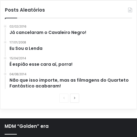
Posts Aleatórios
02/02/2016
Já cancelaram o Cavaleiro Negro!
17/01/2008
Eu Sou a Lenda
15/04/2014
É espião esse cara aí, porra!
04/08/2014
Não que isso importe, mas as filmagens do Quarteto
Fantástico acabaram!
P
P
á
r
g
ó
i
x
MDM “Golden” era
n
i