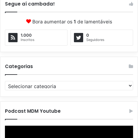
Segue aí cambada!
Bora aumentar os
1
de lamentáveis
1.000
0
Inscritos
Seguidores
Categorias
C
a
t
e
g
Podcast MDM Youtube
o
r
Tocador
i
de
a