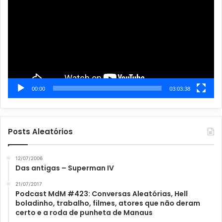
vídeo
s
00:00
03:03:38
Posts Aleatórios
12/07/2006
Das antigas – Superman IV
21/07/2017
Podcast MdM #423: Conversas Aleatórias, Hell
boladinho, trabalho, filmes, atores que não deram
certo e a roda de punheta de Manaus