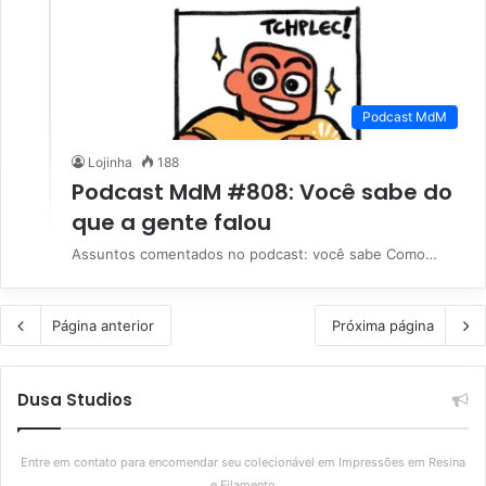
Podcast MdM
Lojinha
188
Podcast MdM #808: Você sabe do
que a gente falou
Assuntos comentados no podcast: você sabe Como…
Página anterior
Próxima página
Dusa Studios
Entre em contato para encomendar seu colecionável em Impressões em Resina
e Filamento