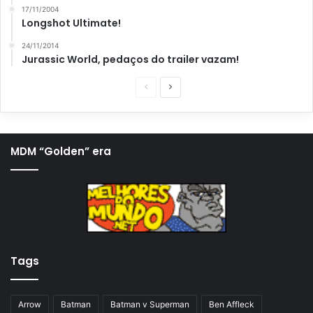
17/11/2004
Longshot Ultimate!
24/11/2014
Jurassic World, pedaços do trailer vazam!
P
P
á
r
g
ó
i
x
MDM “Golden” era
n
i
a
m
a
a
n
p
t
á
Tags
e
g
r
i
i
n
Arrow
Batman
Batman v Superman
Ben Affleck