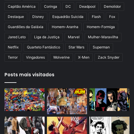
o
a
Capitão América
Coringa
DC
Deadpool
Demolidor
r
Destaque
Disney
Esquadrão Suicida
Flash
Fox
Guardiões da Galáxia
Homem-Aranha
Homem-Formiga
Jared Leto
Liga da Justiça
Marvel
Mulher-Maravilha
Netflix
Quarteto Fantástico
Star Wars
Superman
Terror
Vingadores
Wolverine
X-Men
Zack Snyder
Posts mais visitados