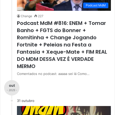
Podcast MdM
Change
227
Podcast MdM #816: ENEM + Tomar
Banho + FGTS do Bonner +
Romitinha + Change Jogando
Fortnite + Peleias na Festa a
Fantasia + Xeque-Mate + FIM REAL
DO MDM DESSA VEZ É VERDADE
MERMO
Comentados no podcast: aaaaa sei lá Como…
out
- 2025 -
31 outubro