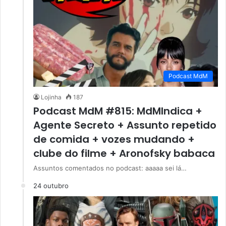
Podcast MdM
Lojinha
187
Podcast MdM #815: MdMIndica +
Agente Secreto + Assunto repetido
de comida + vozes mudando +
clube do filme + Aronofsky babaca
Assuntos comentados no podcast: aaaaa sei lá…
24 outubro