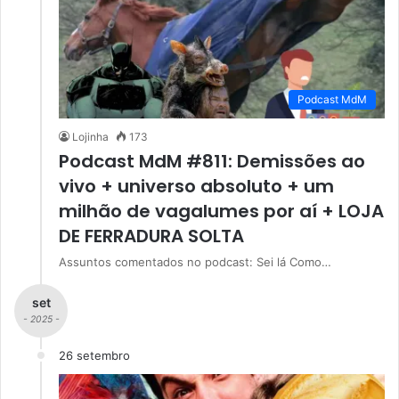
Podcast MdM
Lojinha
173
Podcast MdM #811: Demissões ao
vivo + universo absoluto + um
milhão de vagalumes por aí + LOJA
DE FERRADURA SOLTA
Assuntos comentados no podcast: Sei lá Como…
set
- 2025 -
26 setembro