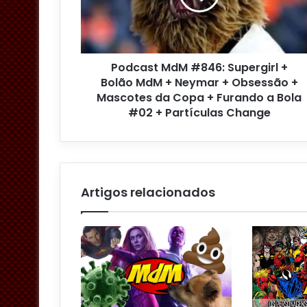
r
e
ç
o
Podcast MdM #846: Supergirl +
d
Bolão MdM + Neymar + Obsessão +
e
Mascotes da Copa + Furando a Bola
e
#02 + Partículas Change
m
a
i
l
Artigos relacionados