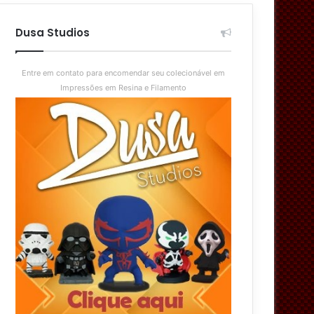
aleatório
skin
Dusa Studios
Entre em contato para encomendar seu colecionável em
Impressões em Resina e Filamento