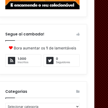
Segue aí cambada!
Bora aumentar os
1
de lamentáveis
1.000
0
Inscritos
Seguidores
Categorias
C