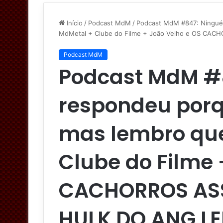
Início
/
Podcast MdM
/
Podcast MdM #847: Ningué
MdMetal + Clube do Filme + João Velho e OS C
Podcast MdM
Podcast MdM #
respondeu porq
mas lembro que
Clube do Filme 
CACHORROS AS
HULK DO ANG LE