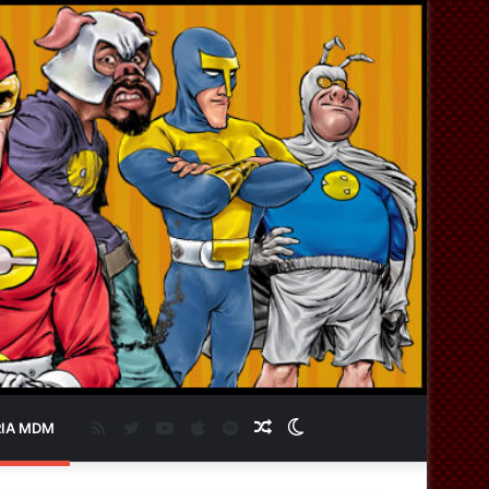
RSS
Twitter
YouTube
Apple
Spotify
Artigo
Switch
IA MDM