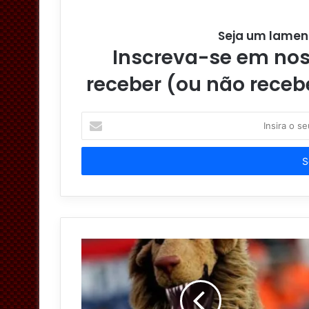
Seja um lamen
Inscreva-se em noss
receber (ou não receb
I
n
s
i
r
a
o
s
e
u
e
n
d
e