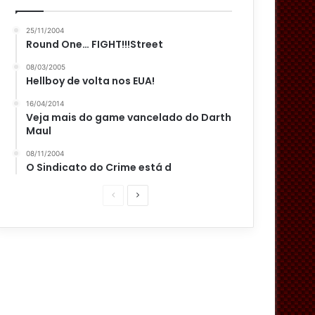
25/11/2004
Round One… FIGHT!!!Street
08/03/2005
Hellboy de volta nos EUA!
16/04/2014
Veja mais do game vancelado do Darth
Maul
08/11/2004
O Sindicato do Crime está d
P
P
á
r
g
ó
i
x
n
i
a
m
a
a