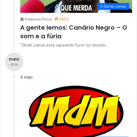
A Gente Lemos
Poderoso Porco
1.933
A gente lemos: Canário Negro – O
som e a fúria
“Dinah Lance está causando furor no mundo…
maio
- 2016 -
4 maio