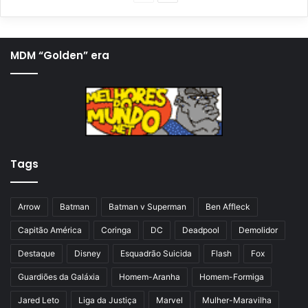
á
r
g
ó
i
x
MDM “Golden” era
n
i
a
m
a
a
n
p
t
á
Tags
e
g
r
i
i
n
Arrow
Batman
Batman v Superman
Ben Affleck
o
a
Capitão América
Coringa
DC
Deadpool
Demolidor
r
Destaque
Disney
Esquadrão Suicida
Flash
Fox
Guardiões da Galáxia
Homem-Aranha
Homem-Formiga
Jared Leto
Liga da Justiça
Marvel
Mulher-Maravilha