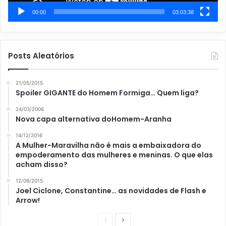
00:00
03:03:38
Posts Aleatórios
21/05/2015
Spoiler GIGANTE do Homem Formiga… Quem liga?
24/03/2006
Nova capa alternativa doHomem-Aranha
14/12/2016
A Mulher-Maravilha não é mais a embaixadora do
empoderamento das mulheres e meninas. O que elas
acham disso?
12/08/2015
Joel Ciclone, Constantine… as novidades de Flash e
Arrow!
P
P