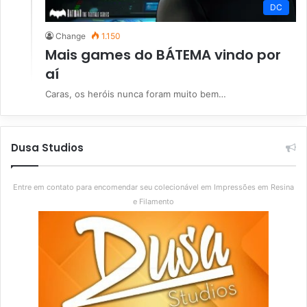
DC
Change
1.150
Mais games do BÁTEMA vindo por
aí
Caras, os heróis nunca foram muito bem…
Dusa Studios
Entre em contato para encomendar seu colecionável em Impressões em Resina
e Filamento