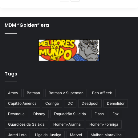
á
r
g
ó
i
x
MDM “Golden” era
n
i
a
m
a
a
n
p
t
á
Tags
e
g
r
i
i
n
Arrow
Batman
Batman v Superman
Ben Affleck
o
a
Capitão América
Coringa
DC
Deadpool
Demolidor
r
Destaque
Disney
Esquadrão Suicida
Flash
Fox
Guardiões da Galáxia
Homem-Aranha
Homem-Formiga
Jared Leto
Liga da Justiça
Marvel
Mulher-Maravilha