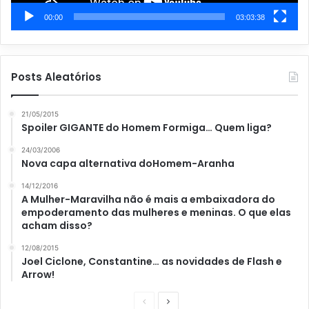
00:00
03:03:38
Posts Aleatórios
21/05/2015
Spoiler GIGANTE do Homem Formiga… Quem liga?
24/03/2006
Nova capa alternativa doHomem-Aranha
14/12/2016
A Mulher-Maravilha não é mais a embaixadora do
empoderamento das mulheres e meninas. O que elas
acham disso?
12/08/2015
Joel Ciclone, Constantine… as novidades de Flash e
Arrow!
P
P