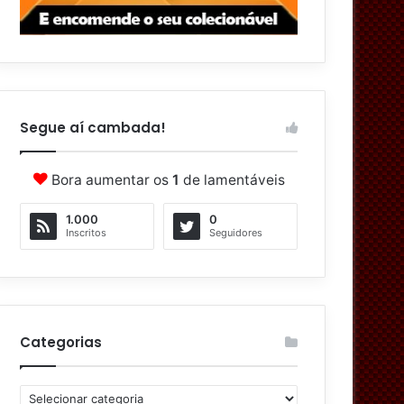
Segue aí cambada!
Bora aumentar os
1
de lamentáveis
1.000
0
Inscritos
Seguidores
Categorias
C