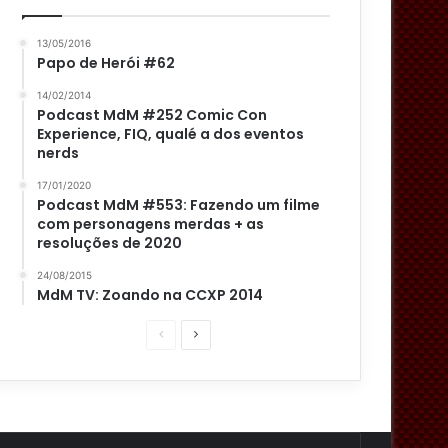
13/05/2016
Papo de Herói #62
14/02/2014
Podcast MdM #252 Comic Con
Experience, FIQ, qualé a dos eventos
nerds
17/01/2020
Podcast MdM #553: Fazendo um filme
com personagens merdas + as
resoluções de 2020
24/08/2015
MdM TV: Zoando na CCXP 2014
P
P
á
r
g
ó
i
x
n
i