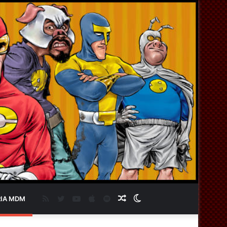
RSS
Twitter
YouTube
Apple
Spotify
Artigo
Switch
IA MDM