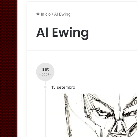
Início
/
Al Ewing
Al Ewing
set
- 2021 -
15 setembro