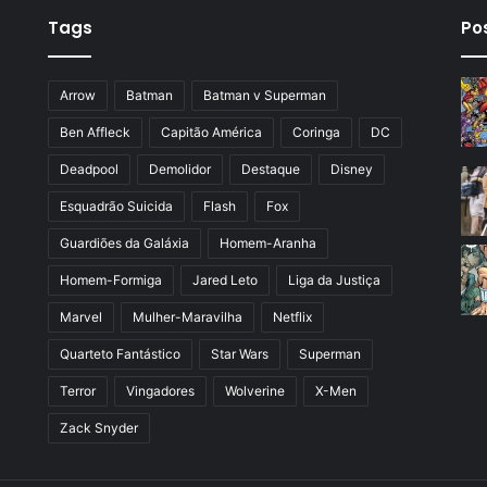
Tags
Po
Arrow
Batman
Batman v Superman
Ben Affleck
Capitão América
Coringa
DC
Deadpool
Demolidor
Destaque
Disney
Esquadrão Suicida
Flash
Fox
Guardiões da Galáxia
Homem-Aranha
Homem-Formiga
Jared Leto
Liga da Justiça
Marvel
Mulher-Maravilha
Netflix
Quarteto Fantástico
Star Wars
Superman
Terror
Vingadores
Wolverine
X-Men
Zack Snyder