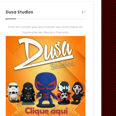
aleatório
skin
Dusa Studios
Entre em contato para encomendar seu colecionável em
Impressões em Resina e Filamento