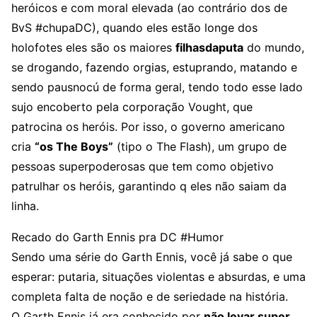
heróicos e com moral elevada (ao contrário dos de
BvS #chupaDC), quando eles estão longe dos
holofotes eles são os maiores
filhasdaputa
do mundo,
se drogando, fazendo orgias, estuprando, matando e
sendo pausnocú de forma geral, tendo todo esse lado
sujo encoberto pela corporação Vought, que
patrocina os heróis. Por isso, o governo americano
cria
“os The Boys”
(tipo o The Flash), um grupo de
pessoas superpoderosas que tem como objetivo
patrulhar os heróis, garantindo q eles não saiam da
linha.
Recado do Garth Ennis pra DC #Humor
Sendo uma série do Garth Ennis, você já sabe o que
esperar: putaria, situações violentas e absurdas, e uma
completa falta de noção e de seriedade na história.
O Garth Ennis já era conhecido por
não levar super