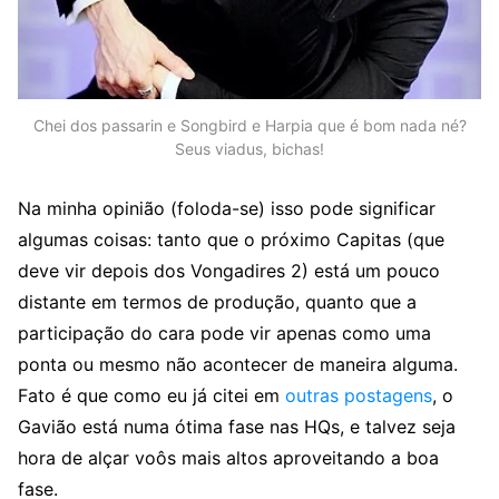
Chei dos passarin e Songbird e Harpia que é bom nada né?
Seus viadus, bichas!
Na minha opinião (foloda-se) isso pode significar
algumas coisas: tanto que o próximo Capitas (que
deve vir depois dos Vongadires 2) está um pouco
distante em termos de produção, quanto que a
participação do cara pode vir apenas como uma
ponta ou mesmo não acontecer de maneira alguma.
Fato é que como eu já citei em
outras postagens
, o
Gavião está numa ótima fase nas HQs, e talvez seja
hora de alçar voôs mais altos aproveitando a boa
fase.