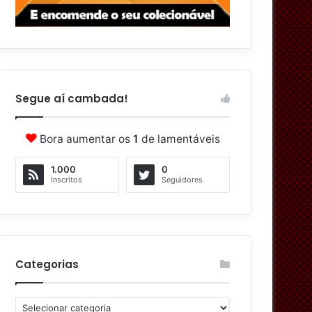
Segue aí cambada!
Bora aumentar os
1
de lamentáveis
1.000
0
Inscritos
Seguidores
Categorias
C