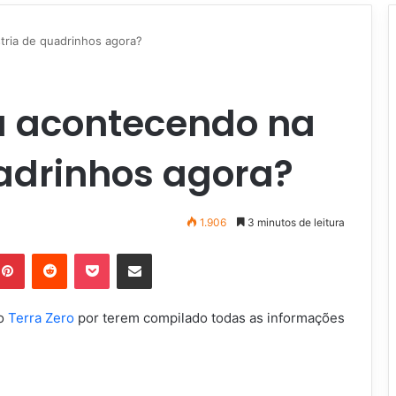
ria de quadrinhos agora?
á acontecendo na
uadrinhos agora?
1.906
3 minutos de leitura
Pinterest
Reddit
Pocket
Compartilhar via e-mail
do
Terra Zero
por terem compilado todas as informações