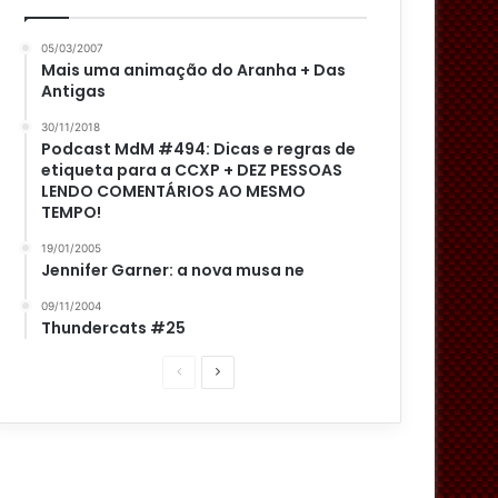
05/03/2007
Mais uma animação do Aranha + Das
Antigas
30/11/2018
Podcast MdM #494: Dicas e regras de
etiqueta para a CCXP + DEZ PESSOAS
LENDO COMENTÁRIOS AO MESMO
TEMPO!
19/01/2005
Jennifer Garner: a nova musa ne
09/11/2004
Thundercats #25
P
P
á
r
g
ó
i
x
n
i