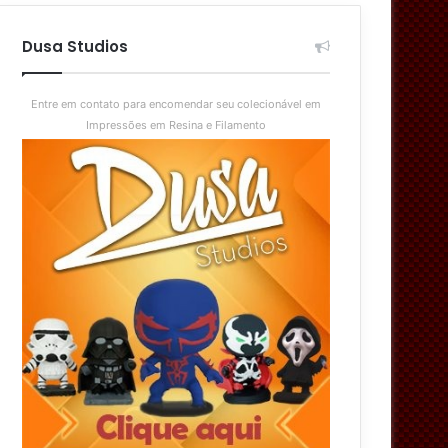
aleatório
skin
Dusa Studios
Entre em contato para encomendar seu colecionável em
Impressões em Resina e Filamento