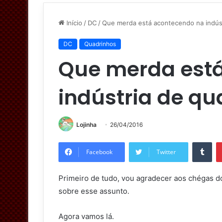
Início
/
DC
/
Que merda está acontecendo na indúst
DC
Quadrinhos
Que merda est
indústria de q
Lojinha
26/04/2016
Tumblr
Facebook
Twitter
Primeiro de tudo, vou agradecer aos chégas 
sobre esse assunto.
Agora vamos lá.