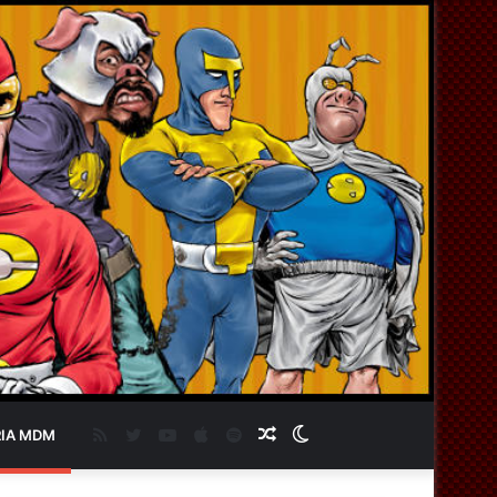
RSS
Twitter
YouTube
Apple
Spotify
Artigo
Switch
IA MDM