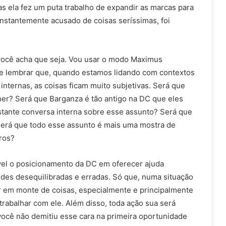
s ela fez um puta trabalho de expandir as marcas para
onstantemente acusado de coisas seríssimas, foi
 você acha que seja. Vou usar o modo Maximus
e lembrar que, quando estamos lidando com contextos
nternas, as coisas ficam muito subjetivas. Será que
her? Será que Barganza é tão antigo na DC que eles
tante conversa interna sobre esse assunto? Será que
 Será que todo esse assunto é mais uma mostra de
ros?
vável o posicionamento da DC em oferecer ajuda
udes desequilibradas e erradas. Só que, numa situação
r em monte de coisas, especialmente e principalmente
rabalhar com ele. Além disso, toda ação sua será
você não demitiu esse cara na primeira oportunidade