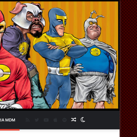
RSS
Twitter
YouTube
Apple
Spotify
Artigo
Switch
IA MDM