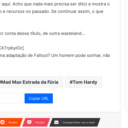
 aqui. Acho que nada mais precisa ser dito) e mostra o
ro e recursos no passado. Se continuar assim, o que
r conta desse título, de outra
wasteland
…
KX7rpbylOc]
ma adaptação de Fallout? Um homem pode sonhar, não
Mad Max Estrada da Fúria
Tom Hardy
Copiar URL
Reddit
Pocket
Compartilhar via e-mail