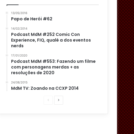
13/05/2016
Papo de Herói #62
14/02/2014
Podcast MdM #252 Comic Con
Experience, FIQ, qualé a dos eventos
nerds
17/01/2020
Podcast MdM #553: Fazendo um filme
com personagens merdas + as
resoluções de 2020
24/08/2015
MdM TV: Zoando na CCXP 2014
P
P
á
r
g
ó
i
x
n
i