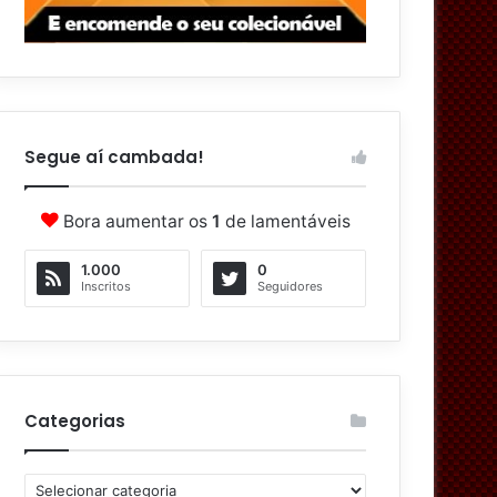
Segue aí cambada!
Bora aumentar os
1
de lamentáveis
1.000
0
Inscritos
Seguidores
Categorias
C