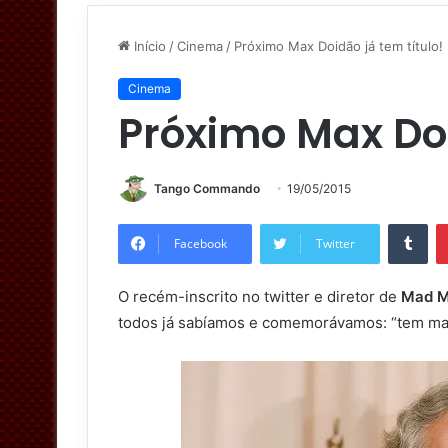
Início
/
Cinema
/
Próximo Max Doidão já tem título!
Cinema
Próximo Max Doi
Tango Commando
19/05/2015
Tumblr
Facebook
Twitter
O recém-inscrito no twitter e diretor de
Mad Ma
todos já sabíamos e comemorávamos: “tem mais