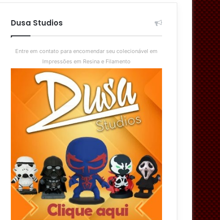
aleatório
skin
Dusa Studios
Entre em contato para encomendar seu colecionável em
Impressões em Resina e Filamento