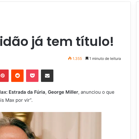
dão já tem título!
1.355
1 minuto de leitura
Pinterest
Reddit
Pocket
Compartilhar via e-mail
x: Estrada da Fúria
,
George Miller
, anunciou o que
 Max por vir”.