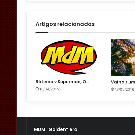
m
a
i
l
Artigos relacionados
Bátema v Superman, O…
Vai sair u
16/04/2015
17/05/2016
MDM “Golden” era