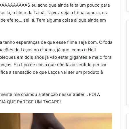
AAAAAAAAAAAS eu acho que ainda falta um pouco para
 lá, o filme da Tainá. Talvez seja a trilha sonora, os
 de efeito… sei lá. Tem alguma coisa aí que ainda em
da tenho esperanças de que esse filme seja bom. O foda
ações de Laços no cinema, já que, como o Hell
eques em dois anos já vão estar gigantes e meio fora
nças. É o tipo de coisa que não fazia sentido pensar
fica a sensação de que Laços vai ser um produto à
almente me chamou a atenção nesse trailer… FOI A
IA QUE PARECE UM TACAPE!