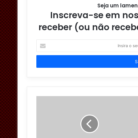
Seja um lamen
Inscreva-se em noss
receber (ou não receb
I
n
s
i
r
a
o
s
e
u
e
n
d
e
r