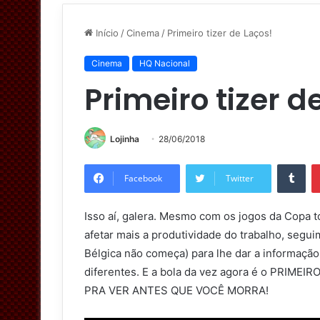
Início
/
Cinema
/
Primeiro tizer de Laços!
Cinema
HQ Nacional
Primeiro tizer d
Lojinha
28/06/2018
Tumblr
Facebook
Twitter
Isso aí, galera. Mesmo com os jogos da Copa 
afetar mais a produtividade do trabalho, segui
Bélgica não começa) para lhe dar a informação 
diferentes. E a bola da vez agora é o PRI
PRA VER ANTES QUE VOCÊ MORRA!