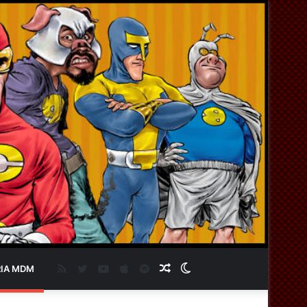
RSS
Twitter
YouTube
Apple
Spotify
Artigo
Switch
IA MDM