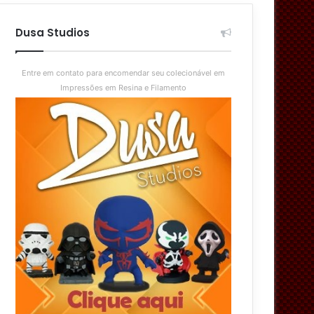
aleatório
skin
Dusa Studios
Entre em contato para encomendar seu colecionável em
Impressões em Resina e Filamento