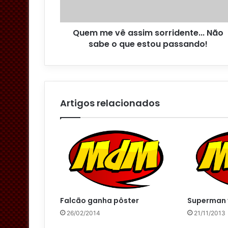
e
ç
o
Quem me vê assim sorridente... Não
d
sabe o que estou passando!
e
e
m
a
i
l
Artigos relacionados
Falcão ganha pôster
Superman 
26/02/2014
21/11/2013