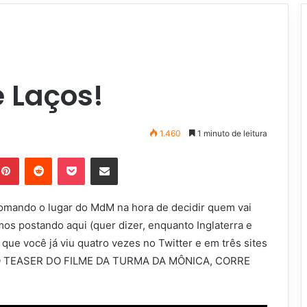
e Laços!
1.460
1 minuto de leitura
Pinterest
Reddit
Pocket
Compartilhar via e-mail
tomando o lugar do MdM na hora de decidir quem vai
mos postando aqui (quer dizer, enquanto Inglaterra e
que você já viu quatro vezes no Twitter e em três sites
MEIRO TEASER DO FILME DA TURMA DA MÔNICA, CORRE