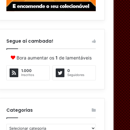
Segue aí cambada!
Bora aumentar os
1
de lamentáveis
1.000
0
Inscritos
Seguidores
Categorias
C