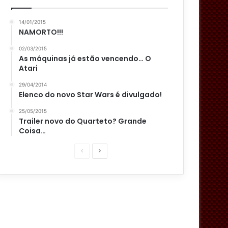
14/01/2015
NAMORTO!!!
02/03/2015
As máquinas já estão vencendo… O
Atari
29/04/2014
Elenco do novo Star Wars é divulgado!
25/05/2015
Trailer novo do Quarteto? Grande
Coisa…
P
P
á
r
g
ó
i
x
n
i
a
m