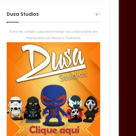
aleatório
skin
Dusa Studios
Entre em contato para encomendar seu colecionável em
Impressões em Resina e Filamento