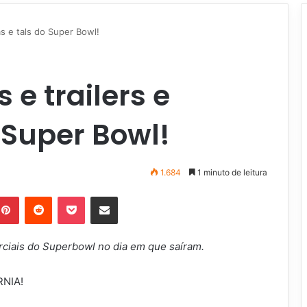
as e tals do Super Bowl!
 e trailers e
o Super Bowl!
1.684
1 minuto de leitura
Pinterest
Reddit
Pocket
Compartilhar via e-mail
ciais do Superbowl no dia em que saíram.
NIA!