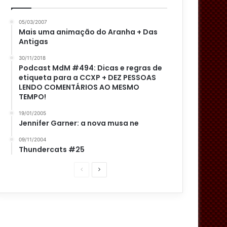
05/03/2007
Mais uma animação do Aranha + Das
Antigas
30/11/2018
Podcast MdM #494: Dicas e regras de
etiqueta para a CCXP + DEZ PESSOAS
LENDO COMENTÁRIOS AO MESMO
TEMPO!
19/01/2005
Jennifer Garner: a nova musa ne
09/11/2004
Thundercats #25
P
P
á
r
g
ó
i
x
n
i