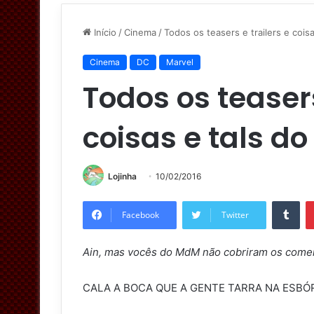
Início
/
Cinema
/
Todos os teasers e trailers e cois
Cinema
DC
Marvel
Todos os teasers
coisas e tals d
Lojinha
10/02/2016
Tumblr
Facebook
Twitter
Ain, mas vocês do MdM não cobriram os comer
CALA A BOCA QUE A GENTE TARRA NA ESBÓR