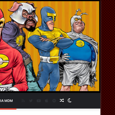
RSS
Twitter
YouTube
Apple
Spotify
Artigo
Switch
IA MDM