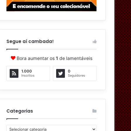
Segue aí cambada!
Bora aumentar os
1
de lamentáveis
1.000
0
Inscritos
Seguidores
Categorias
C