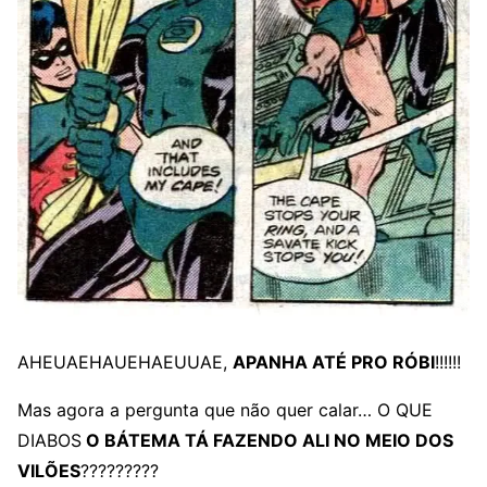
AHEUAEHAUEHAEUUAE,
APANHA ATÉ PRO RÓBI
!!!!!!
Mas agora a pergunta que não quer calar… O QUE
DIABOS
O BÁTEMA TÁ FAZENDO ALI NO MEIO DOS
VILÕES
?????????