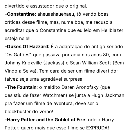
divertido e assustador que o original.
–
Constantine
: aheuaehauehaeu, tô vendo boas
críticas desse filme, mas, numa boa, me recuso a
acreditar que o Constantine que eu leio em Hellblazer
esteja nele!!!
–
Dukes Of Hazzard
: É a adaptação do antigo seriado
“Os Gatões”, que passava por aqui nos anos 80, com
Johnny Knoxville (Jackass) e Sean William Scott (Bem
Vindo a Selva). Tem cara de ser um filme divertido;
talvez seja uma agradável surpresa.
–
The Fountain
: o maldito Daren Aronofsky (que
desistiu de fazer Watchmen) se junta a Hugh Jackman
pra fazer um filme de aventura, deve ser o
blockbuster do verão!
–
Harry Potter and the Goblet of Fire
: odeio Harry
Potter; quero mais que esse filme se EXPRUDA!