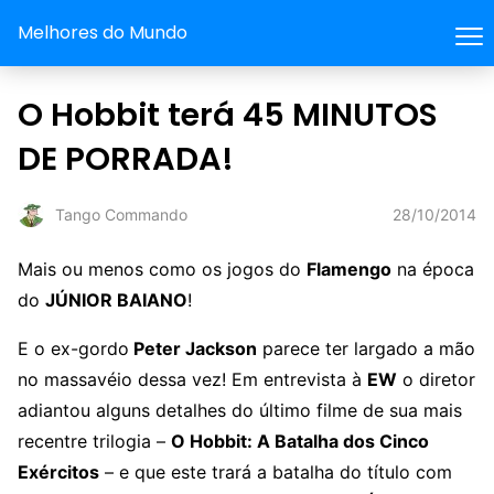
Melhores do Mundo
O Hobbit terá 45 MINUTOS
DE PORRADA!
28/10/2014
Tango Commando
Mais ou menos como os jogos do
Flamengo
na época
do
JÚNIOR BAIANO
!
E o ex-gordo
Peter Jackson
parece ter largado a mão
no massavéio dessa vez! Em entrevista à
EW
o diretor
adiantou alguns detalhes do último filme de sua mais
recentre trilogia –
O Hobbit: A Batalha dos Cinco
Exércitos
– e que este trará a batalha do título com