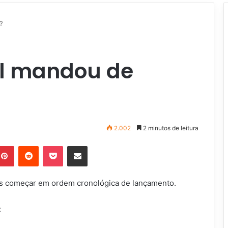
?
el mandou de
2.002
2 minutos de leitura
Pinterest
Reddit
Pocket
Compartilhar via e-mail
mos começar em ordem cronológica de lançamento.
: