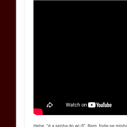
Hehe, “é a senha do wi-fi”. Bem, foda-se mi