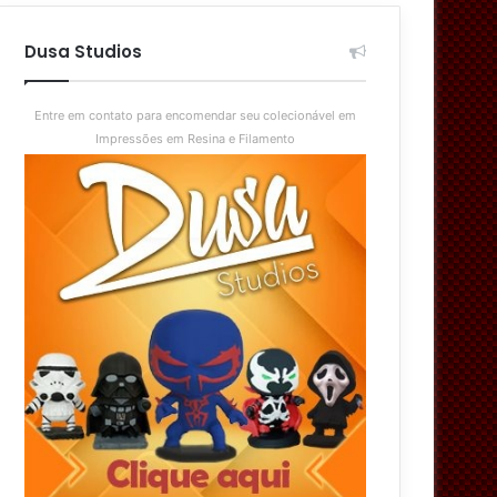
aleatório
skin
Dusa Studios
Entre em contato para encomendar seu colecionável em
Impressões em Resina e Filamento