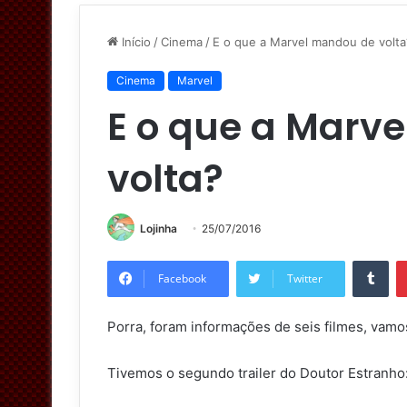
Início
/
Cinema
/
E o que a Marvel mandou de volta
Cinema
Marvel
E o que a Marv
volta?
Lojinha
25/07/2016
Tumblr
Facebook
Twitter
Porra, foram informações de seis filmes, va
Tivemos o segundo trailer do Doutor Estranho