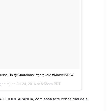
 Russell in @Guardians! #gotgvol2 #MarvelSDCC
agentm) on
Jul 24, 2016 at 8:58am PDT
A O HOMI-ARANHA, com essa arte conceitual dele