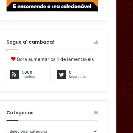
Segue aí cambada!
Bora aumentar os
1
de lamentáveis
1.000
0
Inscritos
Seguidores
Categorias
C