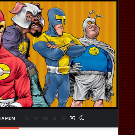
RSS
Twitter
YouTube
Apple
Spotify
Artigo
Switch
IA MDM