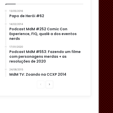
13/05/2016
Papo de Herói #62
14/02/2014
Podcast MdM #252 Comic Con
Experience, FIQ, qualé a dos eventos
nerds
17/01/2020
Podcast MdM #553: Fazendo um filme
com personagens merdas + as
resoluções de 2020
24/08/2015
MdM TV: Zoando na CCXP 2014
P
P
á
r
g
ó
i
x
n
i