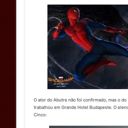
O ator do Abutre não foi confirmado, mas o do
trabalhou em Grande Hotel Budapeste. O elen
Cinco: