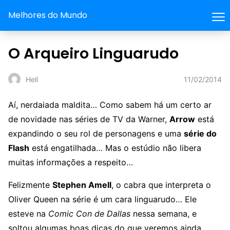
Melhores do Mundo
O Arqueiro Linguarudo
11/02/2014
Hell
Aí, nerdaiada maldita… Como sabem há um certo ar
de novidade nas séries de TV da Warner,
Arrow
está
expandindo o seu rol de personagens e uma
série do
Flash
está engatilhada… Mas o estúdio não libera
muitas informações a respeito…
Felizmente
Stephen Amell
, o cabra que interpreta o
Oliver Queen na série é um cara linguarudo… Ele
esteve na
Comic Con de Dallas
nessa semana, e
soltou algumas boas dicas do que veremos ainda