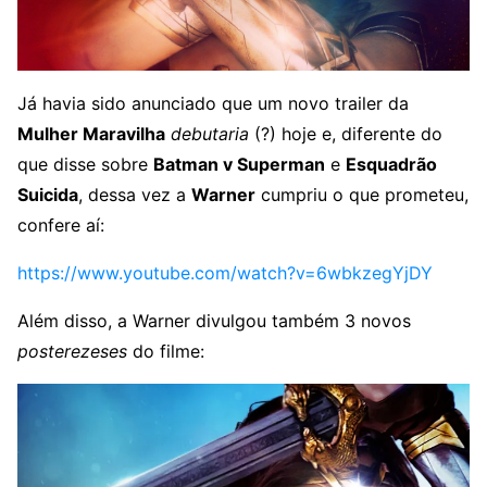
Já havia sido anunciado que um novo trailer da
Mulher Maravilha
debutaria
(?) hoje e, diferente do
que disse sobre
Batman v Superman
e
Esquadrão
Suicida
, dessa vez a
Warner
cumpriu o que prometeu,
confere aí:
https://www.youtube.com/watch?v=6wbkzegYjDY
Além disso, a Warner divulgou também 3 novos
posterezeses
do filme: