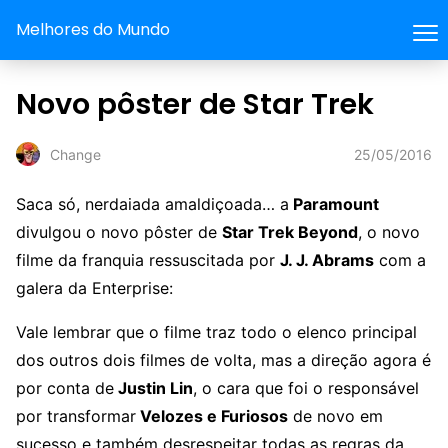
Melhores do Mundo
Novo pôster de Star Trek
25/05/2016
Change
Saca só, nerdaiada amaldiçoada… a
Paramount
divulgou o novo pôster de
Star Trek Beyond
, o novo
filme da franquia ressuscitada por
J. J. Abrams
com a
galera da Enterprise:
Vale lembrar que o filme traz todo o elenco principal
dos outros dois filmes de volta, mas a direção agora é
por conta de
Justin Lin
, o cara que foi o responsável
por transformar
Velozes e Furiosos
de novo em
sucesso e também desrespeitar todas as regras da