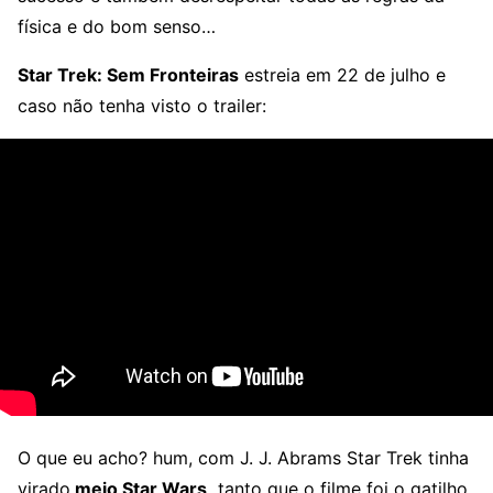
física e do bom senso…
Star Trek: Sem Fronteiras
estreia em 22 de julho e
caso não tenha visto o trailer:
O que eu acho? hum, com J. J. Abrams Star Trek tinha
virado
meio Star Wars,
tanto que o filme foi o gatilho