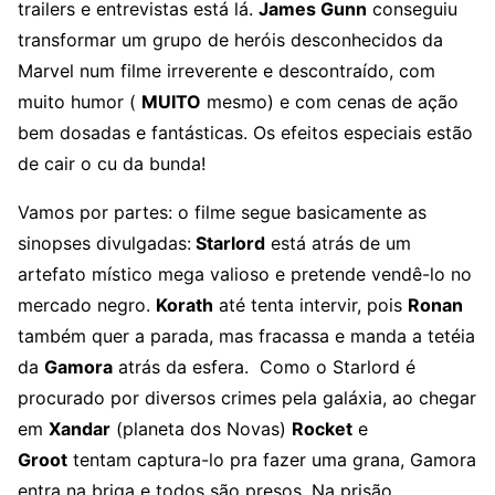
trailers e entrevistas está lá.
James Gunn
conseguiu
transformar um grupo de heróis desconhecidos da
Marvel num filme irreverente e descontraído, com
muito humor (
MUITO
mesmo) e com cenas de ação
bem dosadas e fantásticas. Os efeitos especiais estão
de cair o cu da bunda!
Vamos por partes: o filme segue basicamente as
sinopses divulgadas:
Starlord
está atrás de um
artefato místico mega valioso e pretende vendê-lo no
mercado negro.
Korath
até tenta intervir, pois
Ronan
também quer a parada, mas fracassa e manda a tetéia
da
Gamora
atrás da esfera. Como o Starlord é
procurado por diversos crimes pela galáxia, ao chegar
em
Xandar
(planeta dos Novas)
Rocket
e
Groot
tentam captura-lo pra fazer uma grana, Gamora
entra na briga e todos são presos. Na prisão