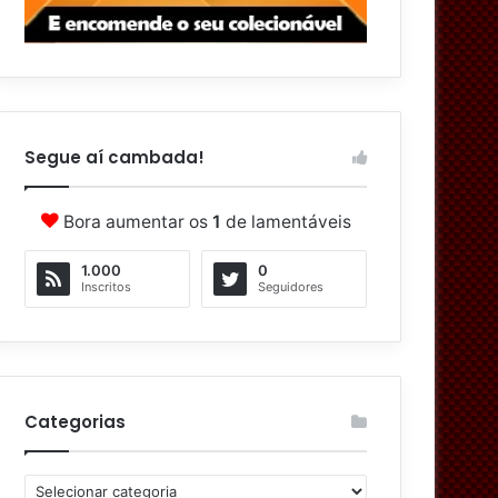
Segue aí cambada!
Bora aumentar os
1
de lamentáveis
1.000
0
Inscritos
Seguidores
Categorias
C