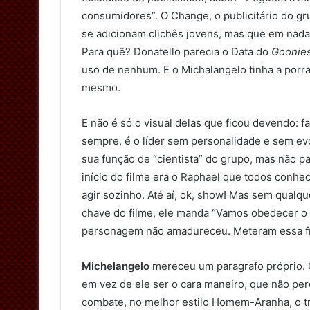
consumidores”. O Change, o publicitário do gru
se adicionam clichês jovens, mas que em nad
Para quê? Donatello parecia o Data do
Goonie
uso de nenhum. E o Michalangelo tinha a porr
mesmo.
E não é só o visual delas que ficou devendo: f
sempre, é o líder sem personalidade e sem ev
sua função de “cientista” do grupo, mas não p
início do filme era o Raphael que todos conh
agir sozinho. Até aí, ok, show! Mas sem qualq
chave do filme, ele manda “Vamos obedecer o L
personagem não amadureceu. Meteram essa fr
Michelangelo
mereceu um paragrafo próprio. Qu
em vez de ele ser o cara maneiro, que não pe
combate, no melhor estilo Homem-Aranha, o t