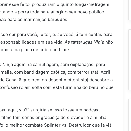
rar esse feito, produziram o quinto longa-metragem
otando a porra toda para atingir o seu novo público
 não para os marmanjos barbudos.
so dar para você, leitor, é: se você já tem contas para
responsabilidades em sua vida,
As tartarugas Ninja
não
caram uma piada de peido no filme.
s Ninja agem na camuflagem, sem explanação, para
máfia, com bandidagem caótica, com terrorista). April
r do Canal 6 que nem no desenho oitentista) descobre a
e confusão rolam solta com esta turminha do barulho que
au aqui, viu?” surgiria se isso fosse um podcast
o filme tem cenas engraças (a do elevador é a minha
foi o melhor combate Splinter vs. Destruidor que já vi)