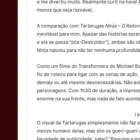
e me divertiu muito. Realmente curti na hora! 
menos que seja razoável.
A comparação com
Tartarugas Ninja – O Retor
inevitável para mim. Apesar das histórias ser
e ela se passa “pós-Destruidor”), ambas são o
Ninja nasceu para não ter nenhuma profundid
Como um filme do Transformers do Michael Bay,
fio de roteiro para ligar com as cenas de ação
demais ou até mesmo desnecessárias. Não exis
personagens. Com 1h30 de duração, a impressã
enorme na sua frente, mas nada de fato acont
I 
O visual da Tartarugas simplesmente não faz 
mezzo
humano delas, mas sim os gueri-gueri 
faculdade de publicidade, sabe? “Peguem a ma