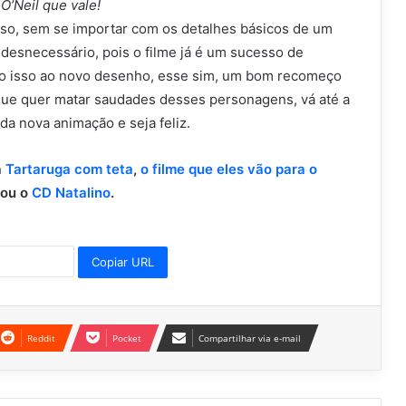
 O’Neil que vale!
oso, sem se importar com os detalhes básicos de um
 desnecessário, pois o filme já é um sucesso de
relo isso ao novo desenho, esse sim, um bom recomeço
que quer matar saudades desses personagens, vá até a
da nova animação e seja feliz.
a
Tartaruga com teta
,
o filme que eles vão para o
ou o
CD Natalino
.
Copiar URL
Reddit
Pocket
Compartilhar via e-mail