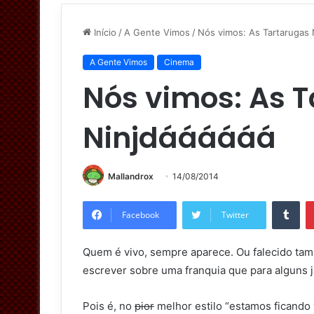
Início
/
A Gente Vimos
/
Nós vimos: As Tartarugas 
A Gente Vimos
Cinema
Nós vimos: As 
Ninjdáááááá
Mallandrox
14/08/2014
Tumblr
Facebook
Twitter
Quem é vivo, sempre aparece. Ou falecido t
escrever sobre uma franquia que para alguns j
Pois é, no
pior
melhor estilo “estamos ficando