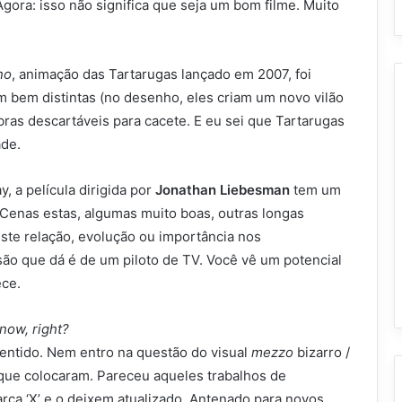
Agora: isso não significa que seja um bom filme. Muito
no
, animação das Tartarugas lançado em 2007, foi
em bem distintas (no desenho, eles criam um novo vilão
bras descartáveis para cacete. E eu sei que Tartarugas
ade.
 a película dirigida por
Jonathan Liebesman
tem um
. Cenas estas, algumas muito boas, outras longas
te relação, evolução ou importância nos
o que dá é de um piloto de TV. Você vê um potencial
ece.
know, right?
sentido. Nem entro na questão do visual
mezzo
bizarro /
que colocaram. Pareceu aqueles trabalhos de
rca ‘X’ e o deixem atualizado. Antenado para novos