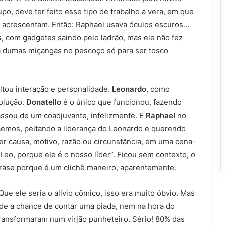
po, deve ter feito esse tipo de trabalho a vera, em que
a acrescentam. Então: Raphael usava óculos escuros…
s
, com gadgetes saindo pelo ladrão, mas ele não fez
a dumas miçangas no pescoço só para ser tosco
altou interação e personalidade.
Leonardo
, como
olução.
Donatello
é o único que funcionou, fazendo
assou de um coadjuvante, infelizmente. E
Raphael
no
ecemos, peitando a liderança do Leonardo e querendo
uer causa, motivo, razão ou circunstância, em uma cena-
eo, porque ele é o nosso líder”. Ficou sem contexto, o
ase porque é um clichê maneiro, aparentemente.
e ele seria o alivio cômico, isso era muito óbvio. Mas
rde a chance de contar uma piada, nem na hora do
ransformaram num virjão punheteiro. Sério! 80% das