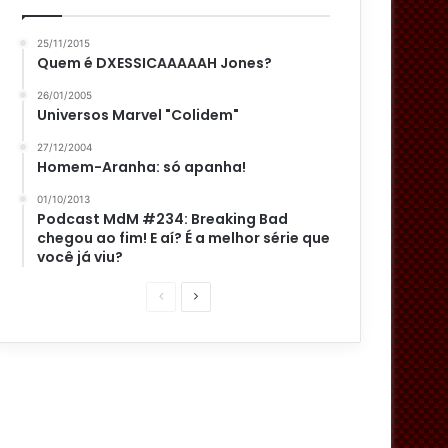
25/11/2015
Quem é DXESSICAAAAAH Jones?
26/01/2005
Universos Marvel "Colidem"
27/12/2004
Homem-Aranha: só apanha!
01/10/2013
Podcast MdM #234: Breaking Bad
chegou ao fim! E aí? É a melhor série que
você já viu?
P
P
á
r
g
ó
i
x
n
i
a
m