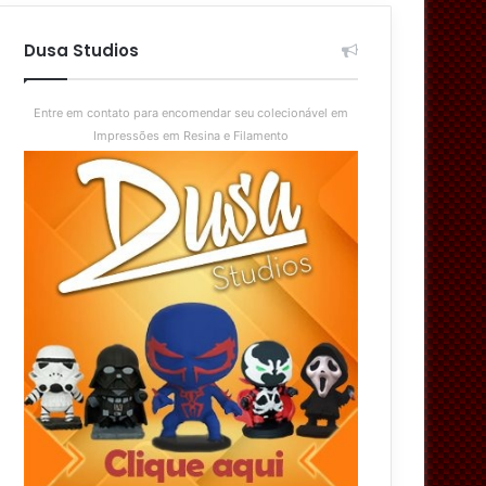
aleatório
skin
Dusa Studios
Entre em contato para encomendar seu colecionável em
Impressões em Resina e Filamento