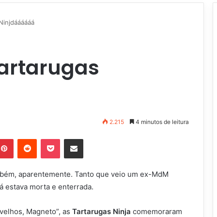
Ninjdáááááá
Tartarugas
2.215
4 minutos de leitura
Pinterest
Reddit
Pocket
Compartilhar via e-mail
ambém, aparentemente. Tanto que veio um ex-MdM
á estava morta e enterrada.
 velhos, Magneto”, as
Tartarugas Ninja
comemoraram