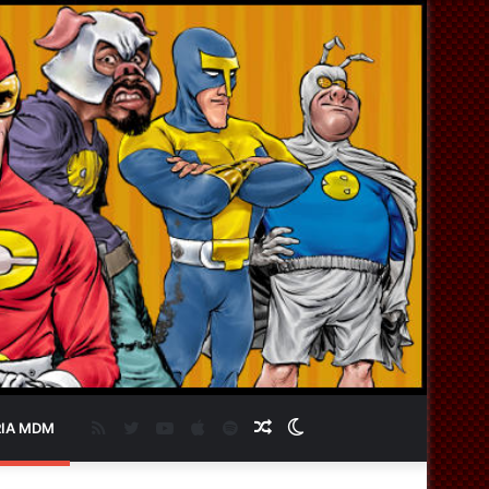
RSS
Twitter
YouTube
Apple
Spotify
Artigo
Switch
IA MDM