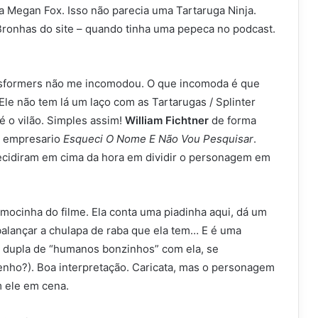
a Megan Fox. Isso não parecia uma Tartaruga Ninja.
 Bronhas do site – quando tinha uma pepeca no podcast.
nsformers não me incomodou. O que incomoda é que
Ele não tem lá um laço com as Tartarugas / Splinter
é o vilão. Simples assim!
William Fichtner
de forma
 o empresario
Esqueci O Nome E Não Vou Pesquisar
.
ecidiram em cima da hora em dividir o personagem em
ocinha do filme. Ela conta uma piadinha aqui, dá um
 balançar a chulapa de raba que ela tem… E é uma
a dupla de “humanos bonzinhos” com ela, se
nho?). Boa interpretação. Caricata, mas o personagem
m ele em cena.