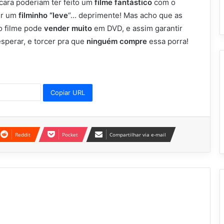
cara poderiam ter feito um
filme fantástico
com o
er um
filminho “leve
“… deprimente! Mas acho que as
o filme pode
vender muito
em DVD, e assim garantir
esperar, e torcer pra que
ninguém compre
essa porra!
Copiar URL
Reddit
Pocket
Compartilhar via e-mail