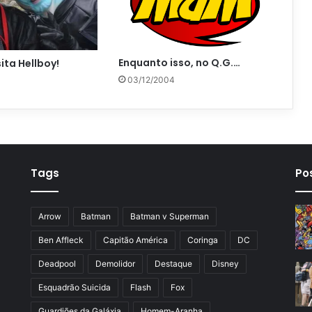
Enquanto isso, no Q.G.…
ita Hellboy!
03/12/2004
Tags
Po
Arrow
Batman
Batman v Superman
Ben Affleck
Capitão América
Coringa
DC
Deadpool
Demolidor
Destaque
Disney
Esquadrão Suicida
Flash
Fox
Guardiões da Galáxia
Homem-Aranha