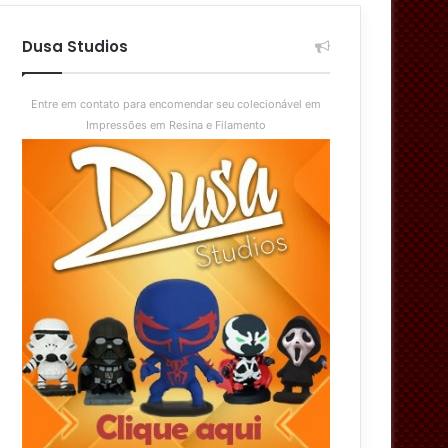
aleatório
skin
Dusa Studios
Entre em contato para encomendar seu colecionável em
Impressões em Resina e Filamento