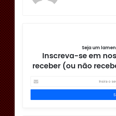
Seja um lamen
Inscreva-se em noss
receber (ou não receb
I
n
s
i
r
a
o