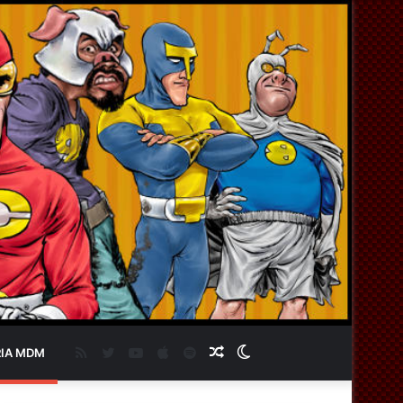
RSS
Twitter
YouTube
Apple
Spotify
Artigo
Switch
IA MDM