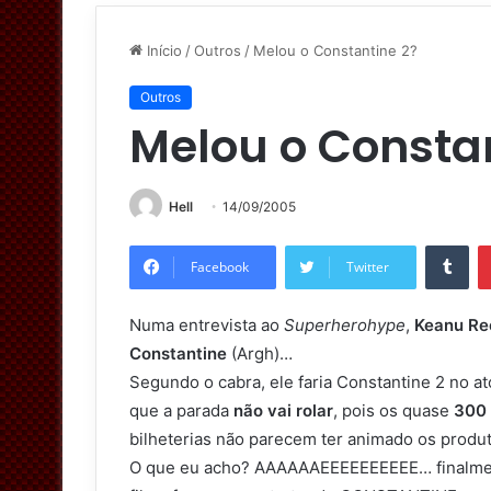
Início
/
Outros
/
Melou o Constantine 2?
Outros
Melou o Constan
Hell
14/09/2005
Tumblr
Facebook
Twitter
Numa entrevista ao
Superherohype
,
Keanu R
Constantine
(Argh)…
Segundo o cabra, ele faria Constantine 2 no a
que a parada
não vai rolar
, pois os quase
300 
bilheterias não parecem ter animado os produt
O que eu acho? AAAAAAEEEEEEEEEE… finalm