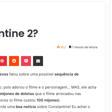
tine 2?
853
1 minuto de leitura
Pinterest
Reddit
Pocket
Compartilhar via e-mail
eeves
falou sobre uma possível
sequência de
to, pois adorou o filme e o personagem… MAS, ele acha
mijones de doletas
que o filme arrecadou nas
ores (o filme custou
100 mijones
).
ente uma
boa notícia
sobre Constantine! Eu achei o