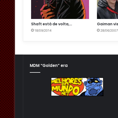
Shaft está de volta,…
Gaiman vis
18/09/2014
28/06/2007
MDM “Golden” era