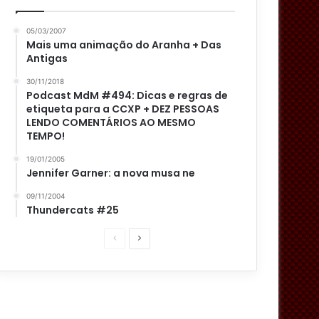
05/03/2007
Mais uma animação do Aranha + Das
Antigas
30/11/2018
Podcast MdM #494: Dicas e regras de
etiqueta para a CCXP + DEZ PESSOAS
LENDO COMENTÁRIOS AO MESMO
TEMPO!
19/01/2005
Jennifer Garner: a nova musa ne
09/11/2004
Thundercats #25
P
P
á
r
g
ó
i
x
n
i