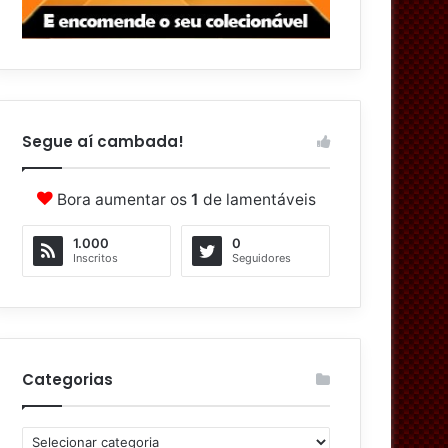
Segue aí cambada!
Bora aumentar os
1
de lamentáveis
1.000
0
Inscritos
Seguidores
Categorias
C